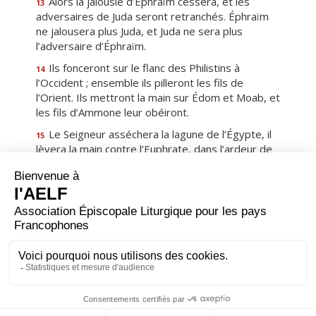
Alors la jalousie d’Éphraïm cessera, et les
13
adversaires de Juda seront retranchés. Éphraïm
ne jalousera plus Juda, et Juda ne sera plus
l’adversaire d’Éphraïm.
Ils fonceront sur le flanc des Philistins à
14
l’Occident ; ensemble ils pilleront les fils de
l’Orient. Ils mettront la main sur Édom et Moab, et
les fils d’Ammone leur obéiront.
Le Seigneur asséchera la lagune de l’Égypte, il
15
lèvera la main contre l’Euphrate, dans l’ardeur de
son souffle ; il le divisera en sept ruisseaux où l’on
marchera en sandales.
Il y aura une route pour le reste de son peuple,
16
ce reste qui reviendra d’Assour, comme il y eut
une route pour Israël, le jour où il monta du pays
d’Égypte.
Premier
Précédent
11
Suivant
Dernier