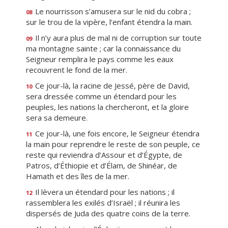
Le nourrisson s’amusera sur le nid du cobra ;
08
sur le trou de la vipère, l’enfant étendra la main.
Il n’y aura plus de mal ni de corruption sur toute
09
ma montagne sainte ; car la connaissance du
Seigneur remplira le pays comme les eaux
recouvrent le fond de la mer.
Ce jour-là, la racine de Jessé, père de David,
10
sera dressée comme un étendard pour les
peuples, les nations la chercheront, et la gloire
sera sa demeure.
Ce jour-là, une fois encore, le Seigneur étendra
11
la main pour reprendre le reste de son peuple, ce
reste qui reviendra d’Assour et d’Égypte, de
Patros, d’Éthiopie et d’Élam, de Shinéar, de
Hamath et des îles de la mer.
Il lèvera un étendard pour les nations ; il
12
rassemblera les exilés d’Israël ; il réunira les
dispersés de Juda des quatre coins de la terre.