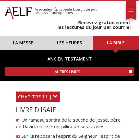
L'AELF
S'abonner
Association Épiscopale Liturgique
pour
les pays Francophones
Calendrier
Recevez gratuitement
Contact
les lectures du jour par courriel
LA MESSE
LES HEURES
LA BIBLE
ANCIEN TESTAMENT
AUTRES LIVRES
CHAPITRE 11 |
LIVRE D'ISAÏE
Un rameau sortira de la souche de Jessé, père
01
de David, un rejeton jaillira de ses racines.
Sur lui reposera l’esprit du Seigneur : esprit de
02