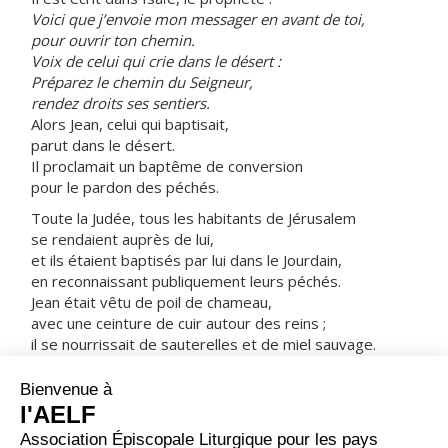
Voici que j’envoie mon messager en avant de toi,
pour ouvrir ton chemin.
Voix de celui qui crie dans le désert :
Préparez le chemin du Seigneur,
rendez droits ses sentiers.
Alors Jean, celui qui baptisait,
parut dans le désert.
Il proclamait un baptême de conversion
pour le pardon des péchés.
Toute la Judée, tous les habitants de Jérusalem
se rendaient auprès de lui,
et ils étaient baptisés par lui dans le Jourdain,
en reconnaissant publiquement leurs péchés.
Jean était vêtu de poil de chameau,
avec une ceinture de cuir autour des reins ;
il se nourrissait de sauterelles et de miel sauvage.
Il proclamait :
« Voici venir derrière moi
celui qui est plus fort que moi ;
je ne suis pas digne de m’abaisser