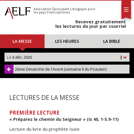
L'AELF
S'abonner
Association Épiscopale Liturgique
pour
les pays Francophones
Calendrier
Recevez gratuitement
Contact
les lectures du jour par courriel
LA MESSE
LES HEURES
LA BIBLE
Le
6 déc. 2026
|
2ème Dimanche de l'Avent (semaine II du Psautier)
LECTURES DE LA MESSE
PREMIÈRE LECTURE
« Préparez le chemin du Seigneur » (Is 40, 1-5.9-11)
Lecture du livre du prophète Isaïe