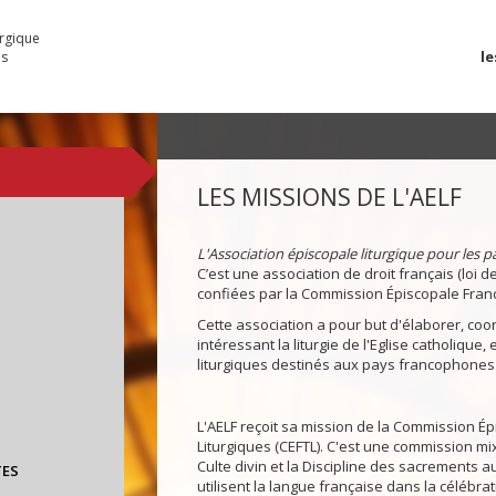
urgique
le
es
LES MISSIONS DE L'AELF
L'Association épiscopale liturgique pour les 
C’est une association de droit français (loi d
confiées par la Commission Épiscopale Franc
Cette association a pour but d'élaborer, coo
intéressant la liturgie de l'Eglise catholique,
liturgiques destinés aux pays francophones
L'AELF reçoit sa mission de la Commission É
Liturgiques (CEFTL). C'est une commission mi
Culte divin et la Discipline des sacrements
TES
utilisent la langue française dans la célébrati