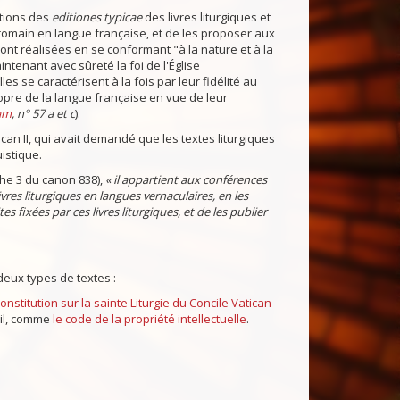
ctions des
editiones typicae
des livres liturgiques et
e romain en langue française, et de les proposer aux
nt réalisées en se conformant "à la nature et à la
intenant avec sûreté la foi de l'Église
elles se caractérisent à la fois par leur fidélité au
ropre de la langue française en vue de leur
am
, n° 57 a et c
).
an II, qui avait demandé que les textes liturgiques
istique.
he 3 du canon 838),
« il appartient aux conférences
vres liturgiques en langues vernaculaires, en les
 fixées par ces livres liturgiques, et de les publier
deux types de textes :
onstitution sur la sainte Liturgie du Concile Vatican
ivil, comme
le code de la propriété intellectuelle
.