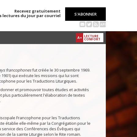
Recevez gratuitement
S'ABONNER
s lectures du jour par courriel
API
LECTURE
A+
CONFORT
pays francophones
fut créée le 30 septembre 1969.
e 1901) qui exécute les missions qui lui sont
ophone pour les Traductions Liturgiques.
rdonner et promouvoir toutes études et activités
 et plus particulièrement l'élaboration de textes
.
piscopale Francophone pour les Traductions
xte établie elle-même par la Congrégation pour le
 au service des Conférences des Évêques qui
on de la sainte Liturgie selon le Rite romain.