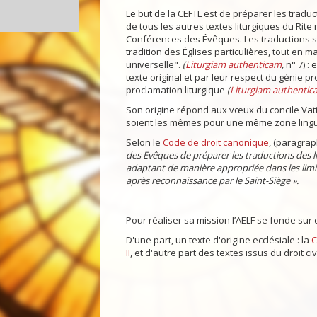
Le but de la CEFTL est de préparer les tradu
de tous les autres textes liturgiques du Rit
Conférences des Évêques. Les traductions so
tradition des Églises particulières, tout en ma
universelle".
(
Liturgiam authenticam
,
n° 7) : 
texte original et par leur respect du génie p
proclamation liturgique
(
Liturgiam authentic
Son origine répond aux vœux du concile Vatic
soient les mêmes pour une même zone lingu
Selon le
Code de droit canonique
, (paragrap
des Evêques de préparer les traductions des li
adaptant de manière appropriée dans les limites
après reconnaissance par le Saint-Siège ».
Pour réaliser sa mission l’AELF se fonde sur 
D'une part, un texte d'origine ecclésiale : la
C
II
, et d'autre part des textes issus du droit c