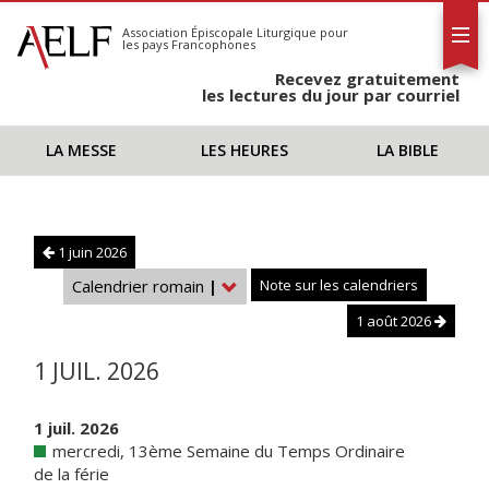
L'AELF
S'abonner
Association Épiscopale Liturgique
pour
les pays Francophones
Calendrier
Recevez gratuitement
Contact
les lectures du jour par courriel
LA MESSE
LES HEURES
LA BIBLE
1 juin 2026
Calendrier romain
|
Note sur les calendriers
1 août 2026
1 JUIL. 2026
1 juil. 2026
mercredi, 13ème Semaine du Temps Ordinaire
de la férie