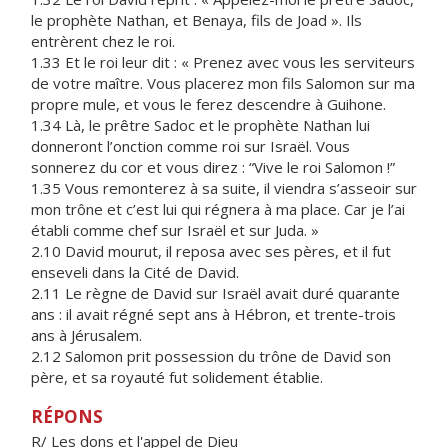
le prophète Nathan, et Benaya, fils de Joad ». Ils
entrèrent chez le roi.
1.33 Et le roi leur dit : « Prenez avec vous les serviteurs
de votre maître. Vous placerez mon fils Salomon sur ma
propre mule, et vous le ferez descendre à Guihone.
1.34 Là, le prêtre Sadoc et le prophète Nathan lui
donneront l’onction comme roi sur Israël. Vous
sonnerez du cor et vous direz : “Vive le roi Salomon !”
1.35 Vous remonterez à sa suite, il viendra s’asseoir sur
mon trône et c’est lui qui régnera à ma place. Car je l’ai
établi comme chef sur Israël et sur Juda. »
2.10 David mourut, il reposa avec ses pères, et il fut
enseveli dans la Cité de David.
2.11 Le règne de David sur Israël avait duré quarante
ans : il avait régné sept ans à Hébron, et trente-trois
ans à Jérusalem.
2.12 Salomon prit possession du trône de David son
père, et sa royauté fut solidement établie.
RÉPONS
R/ Les dons et l'appel de Dieu