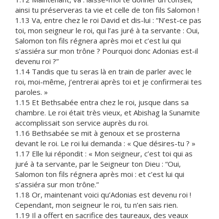
ainsi tu préserveras ta vie et celle de ton fils Salomon !
1.13 Va, entre chez le roi David et dis-lui : “N’est-ce pas
toi, mon seigneur le roi, qui l’as juré à ta servante : Oui,
Salomon ton fils régnera après moi et c’est lui qui
s’assiéra sur mon trône ? Pourquoi donc Adonias est-il
devenu roi ?”
1.14 Tandis que tu seras là en train de parler avec le
roi, moi-même, j’entrerai après toi et je confirmerai tes
paroles. »
1.15 Et Bethsabée entra chez le roi, jusque dans sa
chambre. Le roi était très vieux, et Abishag la Sunamite
accomplissait son service auprès du roi.
1.16 Bethsabée se mit à genoux et se prosterna
devant le roi. Le roi lui demanda : « Que désires-tu ? »
1.17 Elle lui répondit : « Mon seigneur, c’est toi qui as
juré à ta servante, par le Seigneur ton Dieu : “Oui,
Salomon ton fils régnera après moi : et c’est lui qui
s’assiéra sur mon trône.”
1.18 Or, maintenant voici qu’Adonias est devenu roi !
Cependant, mon seigneur le roi, tu n’en sais rien.
1.19 Il a offert en sacrifice des taureaux, des veaux