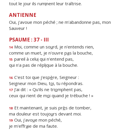
tout le jour ils rum
i
nent leur traîtrise.
ANTIENNE
Oui, j'avoue mon péché ; ne m'abandonne pas, mon
Sauveur !
PSAUME : 37 - III
Moi, comme un so
u
rd, je n'entends rien,
14
comme un muet, je n'ouvre p
a
s la bouche,
pareil à celu
i
qui n'entend pas,
15
qui n'a pas de répl
i
que à la bouche.
C'est toi que j'esp
è
re, Seigneur :
16
Seigneur mon Dieu, t
o
i, tu répondras.
J'ai dit : « Qu'ils ne tri
o
mphent pas,
17
ceux qui rient de m
o
i quand je trébuche ! »
Et maintenant, je suis pr
è
s de tomber,
18
ma douleur est toujo
u
rs devant moi.
Oui, j'avo
u
e mon péché,
19
je m'effr
a
ie de ma faute.