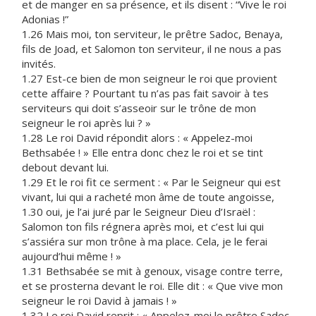
et de manger en sa présence, et ils disent : “Vive le roi
Adonias !”
1.26 Mais moi, ton serviteur, le prêtre Sadoc, Benaya,
fils de Joad, et Salomon ton serviteur, il ne nous a pas
invités.
1.27 Est-ce bien de mon seigneur le roi que provient
cette affaire ? Pourtant tu n’as pas fait savoir à tes
serviteurs qui doit s’asseoir sur le trône de mon
seigneur le roi après lui ? »
1.28 Le roi David répondit alors : « Appelez-moi
Bethsabée ! » Elle entra donc chez le roi et se tint
debout devant lui.
1.29 Et le roi fit ce serment : « Par le Seigneur qui est
vivant, lui qui a racheté mon âme de toute angoisse,
1.30 oui, je l’ai juré par le Seigneur Dieu d’Israël :
Salomon ton fils régnera après moi, et c’est lui qui
s’assiéra sur mon trône à ma place. Cela, je le ferai
aujourd’hui même ! »
1.31 Bethsabée se mit à genoux, visage contre terre,
et se prosterna devant le roi. Elle dit : « Que vive mon
seigneur le roi David à jamais ! »
1.32 Le roi David reprit : « Appelez-moi le prêtre Sadoc,