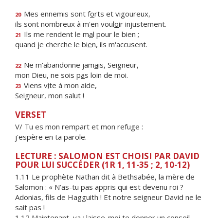
Mes ennemis sont f
o
rts et vigoureux,
20
ils sont nombreux à m'en voul
o
ir injustement.
Ils me rendent le m
a
l pour le bien ;
21
quand je cherche le bi
e
n, ils m'accusent.
Ne m'abandonne jam
a
is, Seigneur,
22
mon Dieu, ne sois p
a
s loin de moi.
Viens v
i
te à mon aide,
23
Seigne
u
r, mon salut !
VERSET
V/ Tu es mon rempart et mon refuge :
j'espère en ta parole.
LECTURE : SALOMON EST CHOISI PAR DAVID
POUR LUI SUCCÉDER (1R 1, 11-35 ; 2, 10-12)
1.11 Le prophète Nathan dit à Bethsabée, la mère de
Salomon : « N’as-tu pas appris qui est devenu roi ?
Adonias, fils de Hagguith ! Et notre seigneur David ne le
sait pas !
1.12 Maintenant, va : laisse-moi te donner un conseil,