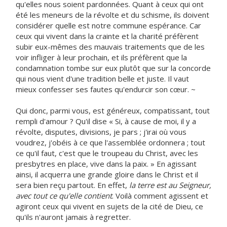
qu'elles nous soient pardonnées. Quant à ceux qui ont
été les meneurs de la révolte et du schisme, ils doivent
considérer quelle est notre commune espérance. Car
ceux qui vivent dans la crainte et la charité préfèrent
subir eux-mêmes des mauvais traitements que de les
voir infliger à leur prochain, et ils préfèrent que la
condamnation tombe sur eux plutôt que sur la concorde
qui nous vient d'une tradition belle et juste. Il vaut
mieux confesser ses fautes qu'endurcir son cœur. ~
Qui donc, parmi vous, est généreux, compatissant, tout
rempli d'amour ? Qu'il dise « Si, à cause de moi, il y a
révolte, disputes, divisions, je pars ; j'irai où vous
voudrez, j'obéis à ce que l'assemblée ordonnera ; tout
ce qu'il faut, c'est que le troupeau du Christ, avec les
presbytres en place, vive dans la paix. » En agissant
ainsi, il acquerra une grande gloire dans le Christ et il
sera bien reçu partout. En effet,
la terre est au Seigneur,
avec tout ce qu'elle contient
. Voilà comment agissent et
agiront ceux qui vivent en sujets de la cité de Dieu, ce
qu'ils n'auront jamais à regretter.