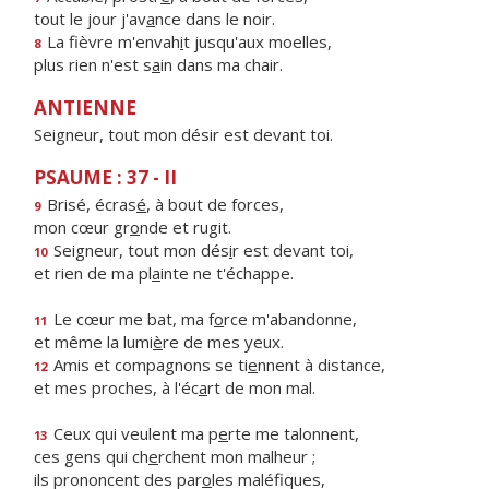
tout le jour j'av
a
nce dans le noir.
La fièvre m'envah
i
t jusqu'aux moelles,
8
plus rien n'est s
a
in dans ma chair.
ANTIENNE
Seigneur, tout mon désir est devant toi.
PSAUME : 37 - II
Brisé, écras
é
, à bout de forces,
9
mon cœur gr
o
nde et rugit.
Seigneur, tout mon dés
i
r est devant toi,
10
et rien de ma pl
a
inte ne t'échappe.
Le cœur me bat, ma f
o
rce m'abandonne,
11
et même la lumi
è
re de mes yeux.
Amis et compagnons se ti
e
nnent à distance,
12
et mes proches, à l'éc
a
rt de mon mal.
Ceux qui veulent ma p
e
rte me talonnent,
13
ces gens qui ch
e
rchent mon malheur ;
ils prononcent des par
o
les maléfiques,