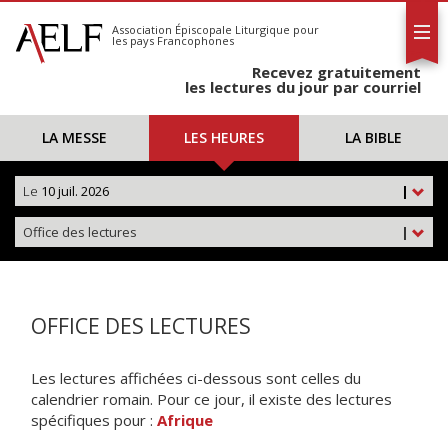
L'AELF
S'abonner
Association Épiscopale Liturgique
pour
les pays Francophones
Calendrier
Recevez gratuitement
Contact
les lectures du jour par courriel
LA MESSE
LES HEURES
LA BIBLE
Le
10 juil. 2026
|
Office des lectures
|
OFFICE DES LECTURES
Les lectures affichées ci-dessous sont celles du
calendrier romain. Pour ce jour, il existe des lectures
spécifiques pour :
Afrique