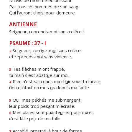
Du Fils de l'homme éblouissant
Par tous les hommes de son sang
Qui l'auront choisi pour demeure.
ANTIENNE
Seigneur, reprends-moi sans colère !
PSAUME : 37 - I
Seigneur, corrige-m
o
i sans colère
2
et reprends-m
o
i sans violence.
Tes fl
è
ches m'ont frappé,
3
ta main s'est abatt
u
e sur moi.
Rien n'est sain dans ma ch
a
ir sous ta fureur,
4
rien d'intact en mes
o
s depuis ma faute.
Oui, mes péch
é
s me submergent,
5
leur poids trop pes
a
nt m'écrase.
Mes plaies sont puante
u
r et pourriture :
6
c'est là le pr
i
x de ma folie.
Accablé, prostr
é
, à bout de forces,
7