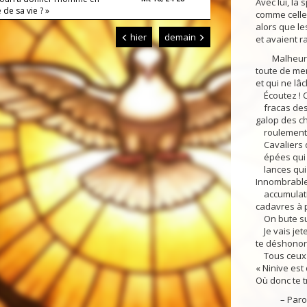
Avec lui, la
de sa vie ? »
comme celle 
alors que les
hier
demain
et avaient r
Malheur à l
toute de me
et qui ne lâ
Écoutez ! C
fracas des
galop des c
roulement d
Cavaliers q
épées qui 
lances qui é
Innombrable
accumulati
cadavres à p
On bute sur
Je vais jete
te déshonore
Tous ceux qu
« Ninive est 
Où donc te t
– Parole 