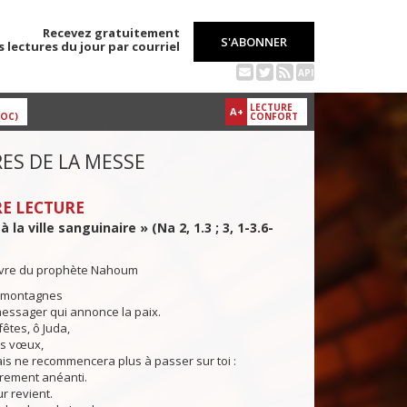
Recevez gratuitement
S'ABONNER
s lectures du jour par courriel
API
LECTURE
A+
DOC)
CONFORT
ES DE LA MESSE
E LECTURE
 la ville sanguinaire » (Na 2, 1.3 ; 3, 1-3.6-
livre du prophète Nahoum
s montagnes
messager qui annonce la paix.
fêtes, ô Juda,
es vœux,
is ne recommencera plus à passer sur toi :
ièrement anéanti.
 revient.