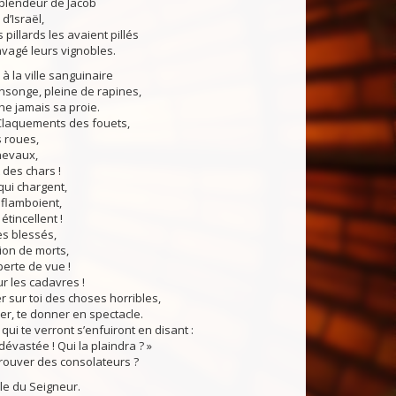
 splendeur de Jacob
d’Israël,
 pillards les avaient pillés
avagé leurs vignobles.
a ville sanguinaire
nsonge, pleine de rapines,
che jamais sa proie.
laquements des fouets,
 roues,
hevaux,
es chars !
ui chargent,
flamboient,
tincellent !
s blessés,
on de morts,
erte de vue !
 les cadavres !
r sur toi des choses horribles,
r, te donner en spectacle.
i te verront s’enfuiront en disant :
dévastée ! Qui la plaindra ? »
rouver des consolateurs ?
du Seigneur.