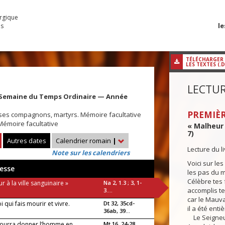
urgique
le
es
TÉLÉCHARGER
LES TEXTES (.
LECTUR
 Semaine du Temps Ordinaire — Année
PREMIÈR
et ses compagnons, martyrs. Mémoire facultative
Mémoire facultative
« Malheur à
7)
Autres dates
Calendrier romain
|
Lecture du 
Note sur les calendriers
Voici sur le
esse
les pas du 
Célèbre tes 
r à la ville sanguinaire »
Na 2, 1.3 ; 3, 1-
accomplis t
3....
car le Mauva
i qui fais mourir et vivre.
Dt 32, 35cd-
il a été ent
36ab, 39...
Le Seigneur
ourra donner l’homme en
Mt 16, 24-28