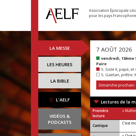
Association Épiscopale Lit
pour les pays Francophon
LA MESSE
7 AOÛT 2026
vendredi, 18ème
Paire
LES HEURES
S. Sixte II, pape, 
S. Gaëtan, prêtre. 
LA BIBLE
Dimanche prochain
L'AELF
Lectures de la m
Première
« Malheu
VIDÉOS &
lecture
PODCASTS
C’est mo
Cantique
« Que p