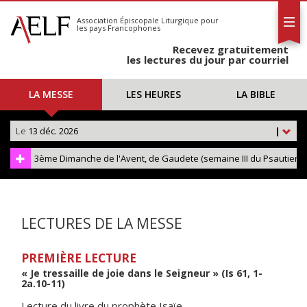
L'AELF
S'abonner
Association Épiscopale Liturgique
pour
les pays Francophones
Calendrier
Recevez gratuitement
Contact
les lectures du jour par courriel
LA MESSE
LES HEURES
LA BIBLE
Le
13 déc. 2026
|
3ème Dimanche de l'Avent, de Gaudete (semaine III du Psautier)
LECTURES DE LA MESSE
PREMIÈRE LECTURE
« Je tressaille de joie dans le Seigneur » (Is 61, 1-
2a.10-11)
Lecture du livre du prophète Isaïe