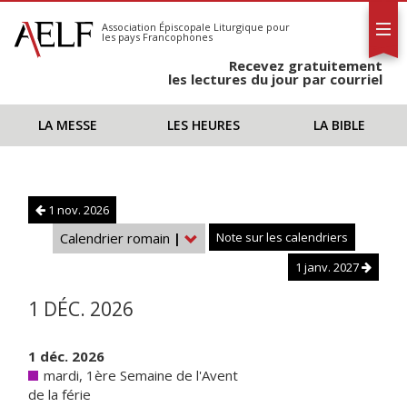
L'AELF
S'abonner
Association Épiscopale Liturgique
pour
les pays Francophones
Calendrier
Recevez gratuitement
Contact
les lectures du jour par courriel
LA MESSE
LES HEURES
LA BIBLE
1 nov. 2026
Calendrier romain
|
Note sur les calendriers
1 janv. 2027
1 DÉC. 2026
1 déc. 2026
mardi, 1ère Semaine de l'Avent
de la férie