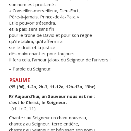
son nom est proclamé :
« Conseiller-merveilleux, Dieu-Fort,
Père-à-jamais, Prince-de-la-Paix. »
Et le pouvoir s’étendra,
et la paix sera sans fin
pour le trône de David et pour son règne
qu’il établira, qu’il affermira
sur le droit et la justice
dès maintenant et pour toujours.
Il fera cela, l’amour jaloux du Seigneur de l’univers !
– Parole du Seigneur.
PSAUME
(95 (96), 1-2a, 2b-3, 11-12a, 12b-13a, 13bc)
R/ Aujourd’hui, un Sauveur nous est né :
c’est le Christ, le Seigneur.
(cf. Lc 2, 11)
Chantez au Seigneur un chant nouveau,
chantez au Seigneur, terre entière,
chantez au Seigneur et bénissez son nom !