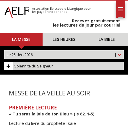
L'AELF
S'abonner
Association Épiscopale Liturgique
pour
les pays Francophones
Calendrier
Recevez gratuitement
Contact
les lectures du jour par courriel
LA MESSE
LES HEURES
LA BIBLE
Le
25 déc. 2026
|
Solennité du Seigneur
MESSE DE LA VEILLE AU SOIR
PREMIÈRE LECTURE
« Tu seras la joie de ton Dieu » (Is 62, 1-5)
Lecture du livre du prophète Isaïe