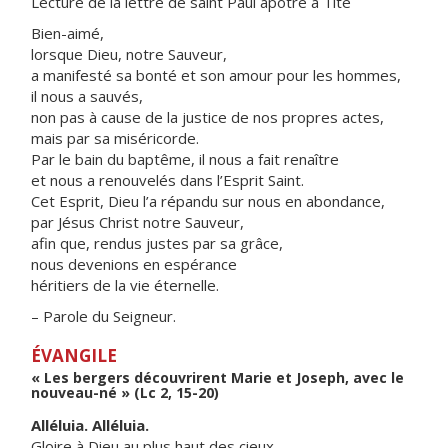
Lecture de la lettre de saint Paul apôtre à Tite
Bien-aimé,
lorsque Dieu, notre Sauveur,
a manifesté sa bonté et son amour pour les hommes,
il nous a sauvés,
non pas à cause de la justice de nos propres actes,
mais par sa miséricorde.
Par le bain du baptême, il nous a fait renaître
et nous a renouvelés dans l’Esprit Saint.
Cet Esprit, Dieu l’a répandu sur nous en abondance,
par Jésus Christ notre Sauveur,
afin que, rendus justes par sa grâce,
nous devenions en espérance
héritiers de la vie éternelle.
– Parole du Seigneur.
ÉVANGILE
« Les bergers découvrirent Marie et Joseph, avec le
nouveau-né » (Lc 2, 15-20)
Alléluia. Alléluia.
Gloire à Dieu au plus haut des cieux,