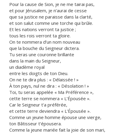
Pour la cause de Sion, je ne me tairai pas,
et pour Jérusalem, je n’aurai de cesse
que sa justice ne paraisse dans la clarté,
et son salut comme une torche qui brûle.
Et les nations verront ta justice ;
tous les rois verront ta gloire.
On te nommera d’un nom nouveau
que la bouche du Seigneur dictera.
Tu seras une couronne brillante
dans la main du Seigneur,
un diadème royal
entre les doigts de ton Dieu.
On ne te dira plus : « Délaissée ! »
À ton pays, nul ne dira : « Désolation ! »
Toi, tu seras appelée « Ma Préférence »,
cette terre se nommera « L’Épousée ».
Car le Seigneur t’a préférée,
et cette terre deviendra « L’Épousée ».
Comme un jeune homme épouse une vierge,
ton Bâtisseur t’épousera.
Comme la jeune mariée fait la joie de son mari,