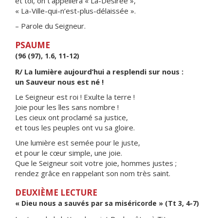
et toi, on t’appellera « La-Désirée »,
« La-Ville-qui-n’est-plus-délaissée ».
– Parole du Seigneur.
PSAUME
(96 (97), 1.6, 11-12)
R/ La lumière aujourd’hui a resplendi sur nous :
un Sauveur nous est né !
Le Seigneur est roi ! Exulte la terre !
Joie pour les îles sans nombre !
Les cieux ont proclamé sa justice,
et tous les peuples ont vu sa gloire.
Une lumière est semée pour le juste,
et pour le cœur simple, une joie.
Que le Seigneur soit votre joie, hommes justes ;
rendez grâce en rappelant son nom très saint.
DEUXIÈME LECTURE
« Dieu nous a sauvés par sa miséricorde » (Tt 3, 4-7)