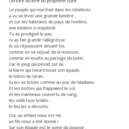
Lecture du livre du prophète Isaïe
Le peuple qui marchait dans les ténèbres
a vu se lever une grande lumière ;
et sur les habitants du pays de l’ombre,
une lumière a resplendi.
Tu as prodigué la joie,
tu as fait grandir l’allégresse :
ils se réjouissent devant toi,
comme on se réjouit de la moisson,
comme on exulte au partage du butin.
Car le joug qui pesait sur lui,
la barre qui meurtrissait son épaule,
le bâton du tyran,
tu les as brisés comme au jour de Madiane.
Et les bottes qui frappaient le sol,
et les manteaux couverts de sang,
les voilà tous brûlés :
le feu les a dévorés.
Oui, un enfant nous est né,
un fils nous a été donné !
Sur son épaule est le signe du pouvoir ;