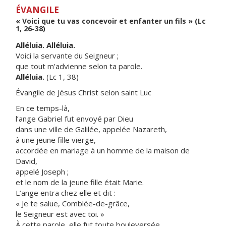
ÉVANGILE
« Voici que tu vas concevoir et enfanter un fils » (Lc
1, 26-38)
Alléluia. Alléluia.
Voici la servante du Seigneur ;
que tout m’advienne selon ta parole.
Alléluia.
(Lc 1, 38)
Évangile de Jésus Christ selon saint Luc
En ce temps-là,
l’ange Gabriel fut envoyé par Dieu
dans une ville de Galilée, appelée Nazareth,
à une jeune fille vierge,
accordée en mariage à un homme de la maison de
David,
appelé Joseph ;
et le nom de la jeune fille était Marie.
L’ange entra chez elle et dit :
« Je te salue, Comblée-de-grâce,
le Seigneur est avec toi. »
À cette parole, elle fut toute bouleversée,