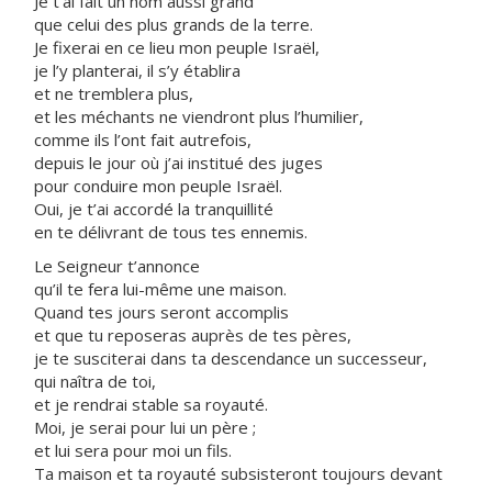
Je t’ai fait un nom aussi grand
que celui des plus grands de la terre.
Je fixerai en ce lieu mon peuple Israël,
je l’y planterai, il s’y établira
et ne tremblera plus,
et les méchants ne viendront plus l’humilier,
comme ils l’ont fait autrefois,
depuis le jour où j’ai institué des juges
pour conduire mon peuple Israël.
Oui, je t’ai accordé la tranquillité
en te délivrant de tous tes ennemis.
Le Seigneur t’annonce
qu’il te fera lui-même une maison.
Quand tes jours seront accomplis
et que tu reposeras auprès de tes pères,
je te susciterai dans ta descendance un successeur,
qui naîtra de toi,
et je rendrai stable sa royauté.
Moi, je serai pour lui un père ;
et lui sera pour moi un fils.
Ta maison et ta royauté subsisteront toujours devant