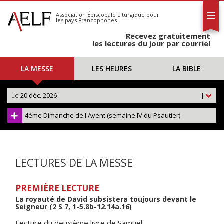
L'AELF
S'abonner
Association Épiscopale Liturgique
pour
les pays Francophones
Calendrier
Recevez gratuitement
Contact
les lectures du jour par courriel
LA MESSE
LES HEURES
LA BIBLE
Le
20 déc. 2026
|
4ème Dimanche de l'Avent (semaine IV du Psautier)
LECTURES DE LA MESSE
PREMIÈRE LECTURE
La royauté de David subsistera toujours devant le
Seigneur (2 S 7, 1-5.8b-12.14a.16)
Lecture du deuxième livre de Samuel