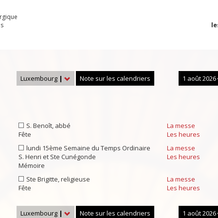
urgique
le
es
Luxembourg
|
Note sur les calendriers
1 août 2026
S. Benoît, abbé
La messe
Fête
Les heures
lundi 15ème Semaine du Temps Ordinaire
La messe
S. Henri et Ste Cunégonde
Les heures
Mémoire
Ste Brigitte, religieuse
La messe
Fête
Les heures
Luxembourg
|
Note sur les calendriers
1 août 2026