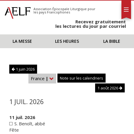
L'AELF
S'abonner
Association Épiscopale Liturgique
pour
les pays Francophones
Calendrier
Recevez gratuitement
Contact
les lectures du jour par courriel
LA MESSE
LES HEURES
LA BIBLE
1 juin 2026
France
|
Note sur les calendriers
1 août 2026
1 JUIL. 2026
11 juil. 2026
S. Benoît, abbé
Fête