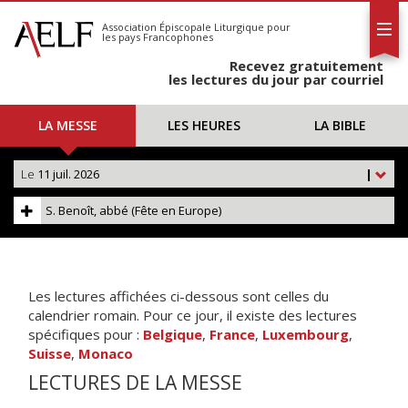
L'AELF
S'abonner
Association Épiscopale Liturgique
pour
les pays Francophones
Calendrier
Recevez gratuitement
Contact
les lectures du jour par courriel
LA MESSE
LES HEURES
LA BIBLE
Le
11 juil. 2026
|
S. Benoît, abbé (Fête en Europe)
Les lectures affichées ci-dessous sont celles du
calendrier romain. Pour ce jour, il existe des lectures
spécifiques pour :
Belgique
,
France
,
Luxembourg
,
Suisse
,
Monaco
LECTURES DE LA MESSE