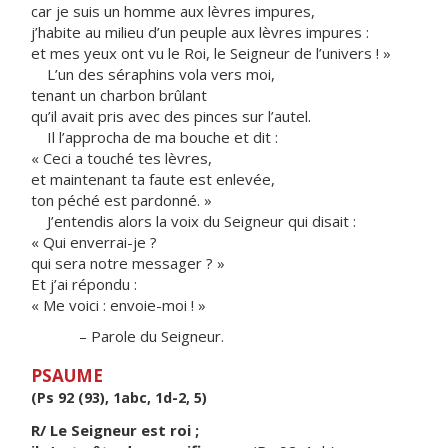
car je suis un homme aux lèvres impures,
j’habite au milieu d’un peuple aux lèvres impures :
et mes yeux ont vu le Roi, le Seigneur de l’univers ! »
L’un des séraphins vola vers moi,
tenant un charbon brûlant
qu’il avait pris avec des pinces sur l’autel.
Il l’approcha de ma bouche et dit :
« Ceci a touché tes lèvres,
et maintenant ta faute est enlevée,
ton péché est pardonné. »
J’entendis alors la voix du Seigneur qui disait :
« Qui enverrai-je ?
qui sera notre messager ? »
Et j’ai répondu :
« Me voici : envoie-moi ! »
– Parole du Seigneur.
PSAUME
(Ps 92 (93), 1abc, 1d-2, 5)
R/ Le Seigneur est roi ;