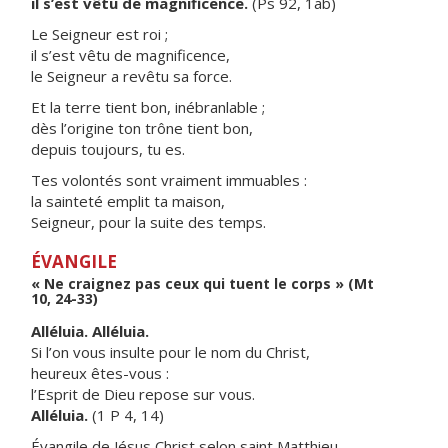
il s’est vêtu de magnificence.
(Ps 92, 1ab)
Le Seigneur est roi ;
il s’est vêtu de magnificence,
le Seigneur a revêtu sa force.
Et la terre tient bon, inébranlable ;
dès l’origine ton trône tient bon,
depuis toujours, tu es.
Tes volontés sont vraiment immuables :
la sainteté emplit ta maison,
Seigneur, pour la suite des temps.
ÉVANGILE
« Ne craignez pas ceux qui tuent le corps » (Mt
10, 24-33)
Alléluia. Alléluia.
Si l’on vous insulte pour le nom du Christ,
heureux êtes-vous :
l’Esprit de Dieu repose sur vous.
Alléluia.
(1 P 4, 14)
Évangile de Jésus Christ selon saint Matthieu