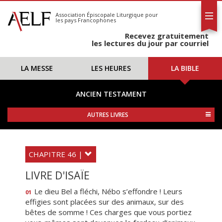
L'AELF
S'abonner
Association Épiscopale Liturgique
pour
les pays Francophones
Calendrier
Recevez gratuitement
Contact
les lectures du jour par courriel
LA MESSE
LES HEURES
LA BIBLE
ANCIEN TESTAMENT
AUTRES LIVRES
CHAPITRE 46 |
LIVRE D'ISAÏE
Le dieu Bel a fléchi, Nébo s’effondre ! Leurs
01
effigies sont placées sur des animaux, sur des
bêtes de somme ! Ces charges que vous portiez