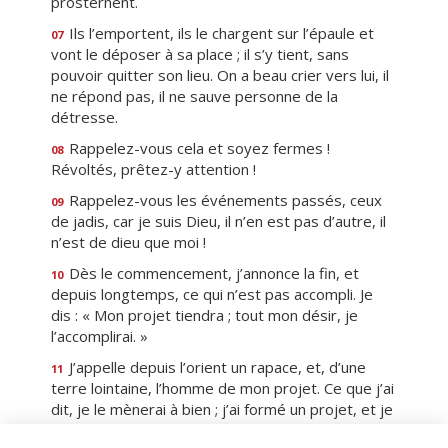
prosternent.
Ils l’emportent, ils le chargent sur l’épaule et
07
vont le déposer à sa place ; il s’y tient, sans
pouvoir quitter son lieu. On a beau crier vers lui, il
ne répond pas, il ne sauve personne de la
détresse.
Rappelez-vous cela et soyez fermes !
08
Révoltés, prêtez-y attention !
Rappelez-vous les événements passés, ceux
09
de jadis, car je suis Dieu, il n’en est pas d’autre, il
n’est de dieu que moi !
Dès le commencement, j’annonce la fin, et
10
depuis longtemps, ce qui n’est pas accompli. Je
dis : « Mon projet tiendra ; tout mon désir, je
l’accomplirai. »
J’appelle depuis l’orient un rapace, et, d’une
11
terre lointaine, l’homme de mon projet. Ce que j’ai
dit, je le mènerai à bien ; j’ai formé un projet, et je
l’accomplirai.