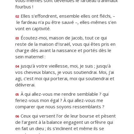
vous-mêmes sont devenues le fardeau d’animaux
fourbus !
Elles s’effondrent, ensemble elles ont fléchi, –
02
le fardeau n’a pu être sauvé –, elles-mêmes s’en
vont en captivité.
Écoutez-moi, maison de Jacob, tout ce qui
03
reste de la maison d’Israël, vous qui êtes pris en
charge dès avant la naissance et portés dès le
sein maternel :
jusqu’à votre vieillesse, moi, Je suis ; jusqu’à
04
vos cheveux blancs, je vous soutiendrai. Moi, j’ai
agi, c’est moi qui porterai, moi qui soutiendrai et
délivrerai.
À qui allez-vous me rendre semblable ? qui
05
feriez-vous mon égal ? À qui allez-vous me
comparer que nous soyons ressemblants ?
Ceux qui versent l’or de leur bourse et pèsent
06
de l’argent à la balance engagent un orfèvre qui
en fait un dieu ; ils s’inclinent et même ils se