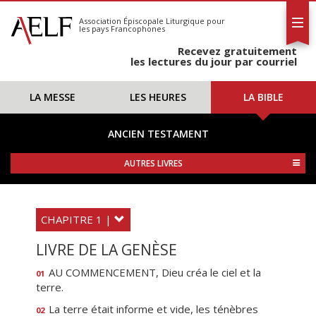
L'AELF
S'abonner
Association Épiscopale Liturgique
pour
les pays Francophones
Calendrier
Recevez gratuitement
Contact
les lectures du jour par courriel
LA MESSE
LES HEURES
LA BIBLE
ANCIEN TESTAMENT
AUTRES LIVRES
CHAPITRE 1 |
LIVRE DE LA GENÈSE
AU COMMENCEMENT, Dieu créa le ciel et la
01
terre.
La terre était informe et vide, les ténèbres
02