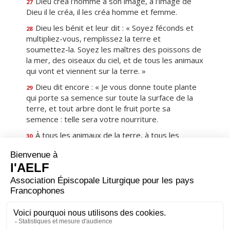
Dieu créa l’homme à son image, à l’image de
27
Dieu il le créa, il les créa homme et femme.
Dieu les bénit et leur dit : « Soyez féconds et
28
multipliez-vous, remplissez la terre et
soumettez-la. Soyez les maîtres des poissons de
la mer, des oiseaux du ciel, et de tous les animaux
qui vont et viennent sur la terre. »
Dieu dit encore : « Je vous donne toute plante
29
qui porte sa semence sur toute la surface de la
terre, et tout arbre dont le fruit porte sa
semence : telle sera votre nourriture.
À tous les animaux de la terre, à tous les
30
oiseaux du ciel, à tout ce qui va et vient sur la
terre et qui a souffle de vie, je donne comme
nourriture toute herbe verte. » Et ce fut ainsi.
Et Dieu vit tout ce qu’il avait fait ; et voici : cela
31
était très bon. Il y eut un soir, il y eut un matin :
sixième jour.