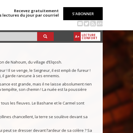
Recevez gratuitement
S'ABONNER
s lectures du jour par courriel
API
LECTURE
A+
CONFORT
on de Nahoum, du village d’Elqosh.
r ! Il se venge, le Seigneur, il est empli de fureur !
, il garde rancune à ses ennemis.
ssance est grande, mais il ne laisse absolument rien
 la tempête, son chemin ! La nuée est la poussière
ir tous les fleuves. Le Bashane et le Carmel sont
llines chancellent, la terre se soulève devant sa
ui peut se dresser devant l’ardeur de sa colère ? Sa