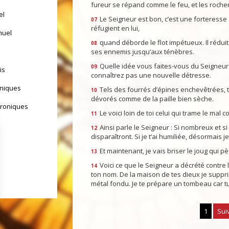
fureur se répand comme le feu, et les rocher
el
Le Seigneur est bon, c’est une forteresse a
07
réfugient en lui,
muel
quand déborde le flot impétueux. Il réduit 
08
ses ennemis jusqu’aux ténèbres.
Quelle idée vous faites-vous du Seigneur ? 
09
is
connaîtrez pas une nouvelle détresse.
oniques
Tels des fourrés d’épines enchevêtrées, t
10
dévorés comme de la paille bien sèche.
hroniques
Le voici loin de toi celui qui trame le mal
11
Ainsi parle le Seigneur : Si nombreux et si 
12
disparaîtront. Si je t’ai humiliée, désormais je
Et maintenant, je vais briser le joug qui pè
13
Voici ce que le Seigneur a décrété contre 
14
ton nom. De la maison de tes dieux je supprim
métal fondu. Je te prépare un tombeau car t
1
Sui
yrs d'Israël