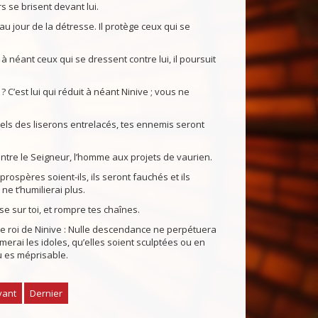
s se brisent devant lui.
u jour de la détresse. Il protège ceux qui se
à néant ceux qui se dressent contre lui, il poursuit
C’est lui qui réduit à néant Ninive ; vous ne
els des liserons entrelacés, tes ennemis seront
 contre le Seigneur, l’homme aux projets de vaurien.
prospères soient-ils, ils seront fauchés et ils
 ne t’humilierai plus.
se sur toi, et rompre tes chaînes.
le roi de Ninive : Nulle descendance ne perpétuera
erai les idoles, qu’elles soient sculptées ou en
u es méprisable.
vant
Dernier