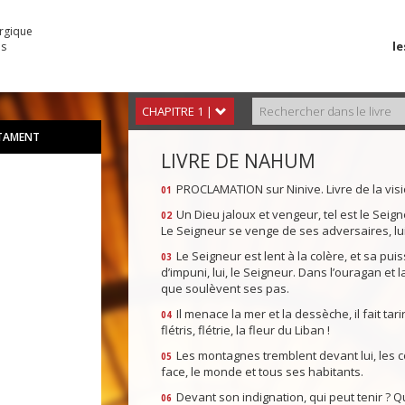
urgique
le
es
CHAPITRE 1 |
STAMENT
LIVRE DE NAHUM
PROCLAMATION sur Ninive. Livre de la visi
01
Un Dieu jaloux et vengeur, tel est le Seigneu
02
Le Seigneur se venge de ses adversaires, lui
Le Seigneur est lent à la colère, et sa pui
03
d’impuni, lui, le Seigneur. Dans l’ouragan et
que soulèvent ses pas.
Il menace la mer et la dessèche, il fait tar
04
flétris, flétrie, la fleur du Liban !
Les montagnes tremblent devant lui, les co
05
face, le monde et tous ses habitants.
Devant son indignation, qui peut tenir ? Q
06