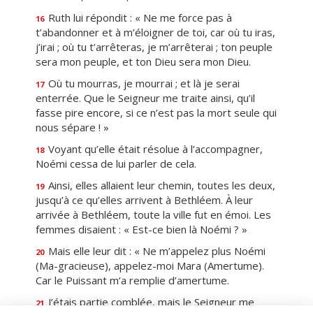
Ruth lui répondit : « Ne me force pas à
16
t’abandonner et à m’éloigner de toi, car où tu iras,
j’irai ; où tu t’arrêteras, je m’arrêterai ; ton peuple
sera mon peuple, et ton Dieu sera mon Dieu.
Où tu mourras, je mourrai ; et là je serai
17
enterrée. Que le Seigneur me traite ainsi, qu’il
fasse pire encore, si ce n’est pas la mort seule qui
nous sépare ! »
Voyant qu’elle était résolue à l’accompagner,
18
Noémi cessa de lui parler de cela.
Ainsi, elles allaient leur chemin, toutes les deux,
19
jusqu’à ce qu’elles arrivent à Bethléem. À leur
arrivée à Bethléem, toute la ville fut en émoi. Les
femmes disaient : « Est-ce bien là Noémi ? »
Mais elle leur dit : « Ne m’appelez plus Noémi
20
(Ma-gracieuse), appelez-moi Mara (Amertume).
Car le Puissant m’a remplie d’amertume.
J’étais partie comblée, mais le Seigneur me
21