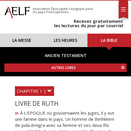
L'AELF
S'abonner
Association Épiscopale Liturgique
pour
les pays Francophones
Calendrier
Recevez gratuitement
Contact
les lectures du jour par courriel
LA MESSE
LES HEURES
LA BIBLE
ANCIEN TESTAMENT
AUTRES LIVRES
CHAPITRE 1 |
LIVRE DE RUTH
À L’EPOQUE où gouvernaient les Juges, il y eut
01
une famine dans le pays. Un homme de Bethléem
de Juda émigra avec sa femme et ses deux fils