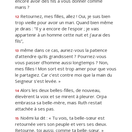
encore avoir des fils à vous donner comme
maris ?
Retournez, mes filles, allez ! Oui, je suis bien
12
trop vieille pour avoir un mari. Quand bien même
je dirais : “Il y a encore de l’espoir ; je vais
appartenir à un homme cette nuit et j’aurai des
fils”,
même dans ce cas, auriez-vous la patience
13
d’attendre qu’ils grandissent ? Pourriez-vous
vous passer d’homme aussi longtemps ? Non,
mes filles ! Mon sort est trop amer pour que vous
le partagiez. Car c’est contre moi que la main du
Seigneur s’est levée. »
Alors les deux belles-filles, de nouveau,
14
élevèrent la voix et se mirent à pleurer. Orpa
embrassa sa belle-mère, mais Ruth restait
attachée à ses pas.
Noémi lui dit : « Tu vois, ta belle-sœur est
15
retournée vers son peuple et vers ses dieux.
Retourne, toi aussi, comme ta belle-sœur. »