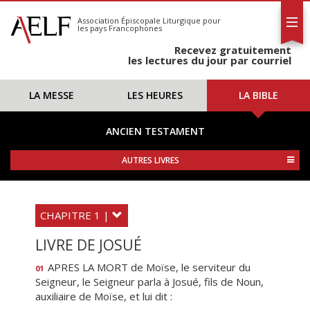
L'AELF
S'abonner
Association Épiscopale Liturgique
pour
les pays Francophones
Calendrier
Recevez gratuitement
Contact
les lectures du jour par courriel
LA MESSE
LES HEURES
LA BIBLE
ANCIEN TESTAMENT
AUTRES LIVRES
CHAPITRE 1 |
LIVRE DE JOSUÉ
APRES LA MORT de Moïse, le serviteur du
01
Seigneur, le Seigneur parla à Josué, fils de Noun,
auxiliaire de Moïse, et lui dit :