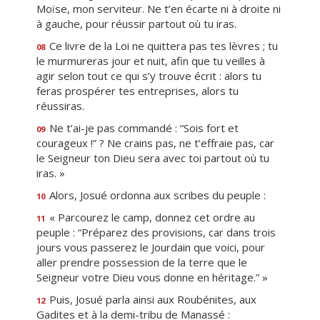
Moïse, mon serviteur. Ne t’en écarte ni à droite ni
à gauche, pour réussir partout où tu iras.
Ce livre de la Loi ne quittera pas tes lèvres ; tu
08
le murmureras jour et nuit, afin que tu veilles à
agir selon tout ce qui s’y trouve écrit : alors tu
feras prospérer tes entreprises, alors tu
réussiras.
Ne t’ai-je pas commandé : “Sois fort et
09
courageux !” ? Ne crains pas, ne t’effraie pas, car
le Seigneur ton Dieu sera avec toi partout où tu
iras. »
Alors, Josué ordonna aux scribes du peuple :
10
« Parcourez le camp, donnez cet ordre au
11
peuple : “Préparez des provisions, car dans trois
jours vous passerez le Jourdain que voici, pour
aller prendre possession de la terre que le
Seigneur votre Dieu vous donne en héritage.” »
Puis, Josué parla ainsi aux Roubénites, aux
12
Gadites et à la demi-tribu de Manassé :