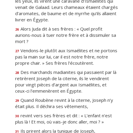
les yeux, ils virent une caravane d’Ismaélites qui
venait de Galaad. Leurs chameaux étaient chargés
d’aromates, de baume et de myrrhe qu’ils allaient
livrer en Égypte.
Alors Juda dit à ses frères : « Quel profit
26
aurions-nous à tuer notre frère et à dissimuler sa
mort ?
Vendons-le plutôt aux Ismaélites et ne portons
27
pas la main sur lui, car il est notre frère, notre
propre chair. » Ses frères l’écoutèrent.
Des marchands madianites qui passaient par là
28
retirèrent Joseph de la citerne, ils le vendirent
pour vingt pièces d’argent aux Ismaélites, et
ceux-ci l’emmenèrent en Égypte.
Quand Roubène revint à la citerne, Joseph n’y
29
était plus. Il déchira ses vêtements,
revint vers ses frères et dit : « L’enfant n’est
30
plus là ! Et moi, où vais-je donc aller, moi ? »
Ils prirent alors la tunique de Joseph,
31