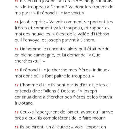
Israël dit à Joseph : « Tes frères ne gardent-ils
13
pas le troupeau à Sichem ? Va donc les trouver de
ma part ! » Il répondit : « Me voici. »
Jacob reprit : « Va voir comment se portent tes
14
frères et comment va le troupeau, et rapporte-
moi des nouvelles. » C’est de la vallée d’Hébron
qu’il l’envoya, et Joseph parvint à Sichem.
Un homme le rencontra alors qu’il était perdu
15
en pleine campagne, et lui demanda : « Que
cherches-tu ? »
Il répondit : « Je cherche mes frères. Indique-
16
moi donc où ils font paître le troupeau. »
L’homme dit : « Ils sont partis d’ici, et je les ai
17
entendu dire : “Allons à Dotane !” » Joseph
continua donc à chercher ses frères et les trouva
à Dotane.
Ceux-ci l’aperçurent de loin et, avant qu’il arrive
18
près d’eux, ils complotèrent de le faire mourir.
Ils se dirent l’un à l’autre : « Voici l’expert en
19