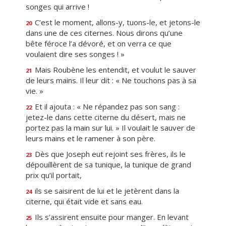
songes qui arrive !
C’est le moment, allons-y, tuons-le, et jetons-le
20
dans une de ces citernes. Nous dirons qu’une
bête féroce l’a dévoré, et on verra ce que
voulaient dire ses songes ! »
Mais Roubène les entendit, et voulut le sauver
21
de leurs mains. Il leur dit : « Ne touchons pas à sa
vie. »
Et il ajouta : « Ne répandez pas son sang :
22
jetez-le dans cette citerne du désert, mais ne
portez pas la main sur lui. » Il voulait le sauver de
leurs mains et le ramener à son père.
Dès que Joseph eut rejoint ses frères, ils le
23
dépouillèrent de sa tunique, la tunique de grand
prix qu’il portait,
ils se saisirent de lui et le jetèrent dans la
24
citerne, qui était vide et sans eau.
Ils s’assirent ensuite pour manger. En levant
25