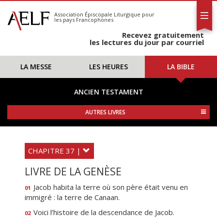
L'AELF
S'abonner
Association Épiscopale Liturgique
pour
les pays Francophones
Calendrier
Recevez gratuitement
Contact
les lectures du jour par courriel
LA MESSE
LES HEURES
LA BIBLE
ANCIEN TESTAMENT
AUTRES LIVRES
CHAPITRE 37 |
LIVRE DE LA GENÈSE
Jacob habita la terre où son père était venu en
01
immigré : la terre de Canaan.
Voici l’histoire de la descendance de Jacob.
02