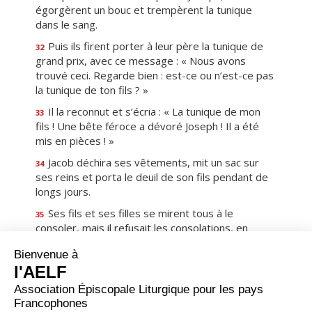
égorgèrent un bouc et trempèrent la tunique
dans le sang.
Puis ils firent porter à leur père la tunique de
32
grand prix, avec ce message : « Nous avons
trouvé ceci. Regarde bien : est-ce ou n’est-ce pas
la tunique de ton fils ? »
Il la reconnut et s’écria : « La tunique de mon
33
fils ! Une bête féroce a dévoré Joseph ! Il a été
mis en pièces ! »
Jacob déchira ses vêtements, mit un sac sur
34
ses reins et porta le deuil de son fils pendant de
longs jours.
Ses fils et ses filles se mirent tous à le
35
consoler, mais il refusait les consolations, en
disant : « C’est en deuil que je descendrai vers
mon fils, au séjour des morts. » Et son père le
pleura.
Quant aux Madianites, ils le vendirent en
36
Égypte à Putiphar, dignitaire de Pharaon et grand