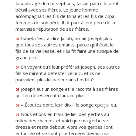
Joseph, âgé de dix-sept ans, faisait paître le petit
bétail avec ses frères. Le jeune homme
accompagnait les fils de Bilha et les fils de Zilpa,
femmes de son père. Il fit part à leur père de la
mauvaise réputation de ses frères.
Israël, c’est-à-dire Jacob, aimait Joseph plus
03
que tous ses autres enfants, parce qu’il était le
fils de sa vieillesse, et il lui fit faire une tunique de
grand prix.
En voyant qu’il leur préférait Joseph, ses autres
04
fils se mirent à détester celui-ci, et ils ne
pouvaient plus lui parler sans hostilité.
Joseph eut un songe et le raconta à ses frères
05
qui l’en détestèrent d’autant plus.
« Écoutez donc, leur dit-il, le songe que j’ai eu.
06
Nous étions en train de lier des gerbes au
07
milieu des champs, et voici que ma gerbe se
dressa et resta debout. Alors vos gerbes l’ont
entourée et se sont prosternées devant ma