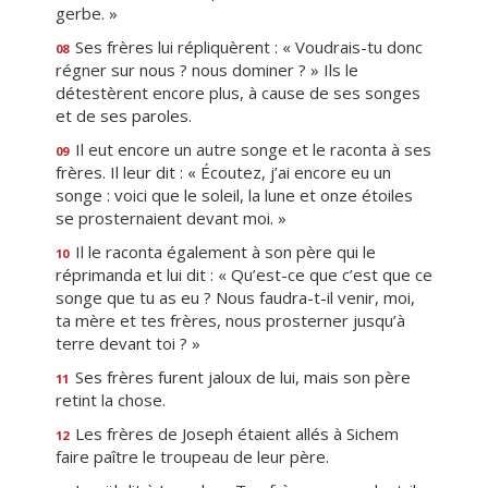
gerbe. »
Ses frères lui répliquèrent : « Voudrais-tu donc
08
régner sur nous ? nous dominer ? » Ils le
détestèrent encore plus, à cause de ses songes
et de ses paroles.
Il eut encore un autre songe et le raconta à ses
09
frères. Il leur dit : « Écoutez, j’ai encore eu un
songe : voici que le soleil, la lune et onze étoiles
se prosternaient devant moi. »
Il le raconta également à son père qui le
10
réprimanda et lui dit : « Qu’est-ce que c’est que ce
songe que tu as eu ? Nous faudra-t-il venir, moi,
ta mère et tes frères, nous prosterner jusqu’à
terre devant toi ? »
Ses frères furent jaloux de lui, mais son père
11
retint la chose.
Les frères de Joseph étaient allés à Sichem
12
faire paître le troupeau de leur père.