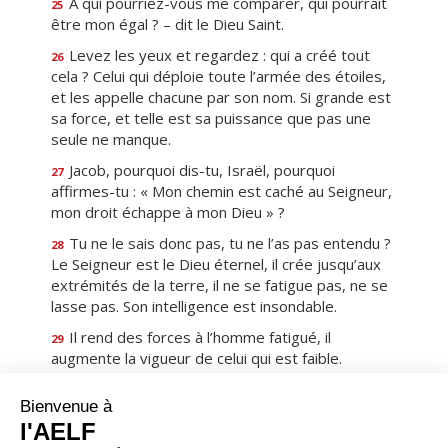
À qui pourriez-vous me comparer, qui pourrait
25
être mon égal ? – dit le Dieu Saint.
Levez les yeux et regardez : qui a créé tout
26
cela ? Celui qui déploie toute l’armée des étoiles,
et les appelle chacune par son nom. Si grande est
sa force, et telle est sa puissance que pas une
seule ne manque.
Jacob, pourquoi dis-tu, Israël, pourquoi
27
affirmes-tu : « Mon chemin est caché au Seigneur,
mon droit échappe à mon Dieu » ?
Tu ne le sais donc pas, tu ne l’as pas entendu ?
28
Le Seigneur est le Dieu éternel, il crée jusqu’aux
extrémités de la terre, il ne se fatigue pas, ne se
lasse pas. Son intelligence est insondable.
Il rend des forces à l’homme fatigué, il
29
augmente la vigueur de celui qui est faible.
Les garçons se fatiguent, se lassent, et les
30
jeunes gens ne cessent de trébucher,
mais ceux qui mettent leur espérance dans le
31