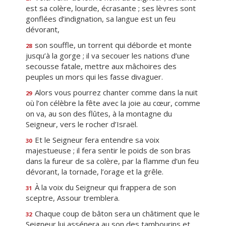
est sa colère, lourde, écrasante ; ses lèvres sont
gonflées d’indignation, sa langue est un feu
dévorant,
son souffle, un torrent qui déborde et monte
28
jusqu’à la gorge ; il va secouer les nations d’une
secousse fatale, mettre aux mâchoires des
peuples un mors qui les fasse divaguer.
Alors vous pourrez chanter comme dans la nuit
29
où l’on célèbre la fête avec la joie au cœur, comme
on va, au son des flûtes, à la montagne du
Seigneur, vers le rocher d’Israël.
Et le Seigneur fera entendre sa voix
30
majestueuse ; il fera sentir le poids de son bras
dans la fureur de sa colère, par la flamme d’un feu
dévorant, la tornade, l’orage et la grêle.
À la voix du Seigneur qui frappera de son
31
sceptre, Assour tremblera.
Chaque coup de bâton sera un châtiment que le
32
Seigneur lui assénera au son des tambourins et