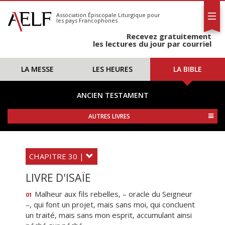
L'AELF
S'abonner
Association Épiscopale Liturgique
pour
les pays Francophones
Calendrier
Recevez gratuitement
Contact
les lectures du jour par courriel
LA MESSE
LES HEURES
LA BIBLE
ANCIEN TESTAMENT
AUTRES LIVRES
CHAPITRE 30 |
LIVRE D'ISAÏE
Malheur aux fils rebelles, – oracle du Seigneur
01
–, qui font un projet, mais sans moi, qui concluent
un traité, mais sans mon esprit, accumulant ainsi