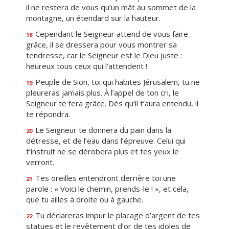
il ne restera de vous qu’un mât au sommet de la
montagne, un étendard sur la hauteur.
Cependant le Seigneur attend de vous faire
18
grâce, il se dressera pour vous montrer sa
tendresse, car le Seigneur est le Dieu juste :
heureux tous ceux qui l’attendent !
Peuple de Sion, toi qui habites Jérusalem, tu ne
19
pleureras jamais plus. À l’appel de ton cri, le
Seigneur te fera grâce. Dès qu’il t’aura entendu, il
te répondra.
Le Seigneur te donnera du pain dans la
20
détresse, et de l’eau dans l’épreuve. Celui qui
t’instruit ne se dérobera plus et tes yeux le
verront.
Tes oreilles entendront derrière toi une
21
parole : « Voici le chemin, prends-le ! », et cela,
que tu ailles à droite ou à gauche.
Tu déclareras impur le placage d’argent de tes
22
statues et le revêtement d’or de tes idoles de