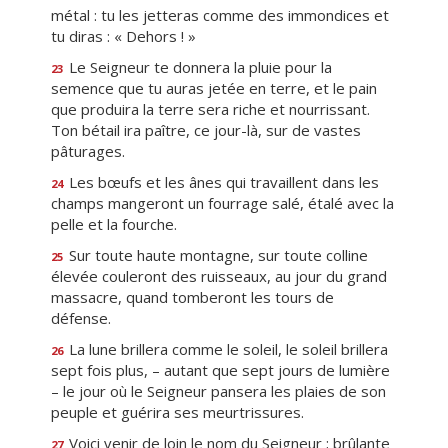
métal : tu les jetteras comme des immondices et
tu diras : « Dehors ! »
Le Seigneur te donnera la pluie pour la
23
semence que tu auras jetée en terre, et le pain
que produira la terre sera riche et nourrissant.
Ton bétail ira paître, ce jour-là, sur de vastes
pâturages.
Les bœufs et les ânes qui travaillent dans les
24
champs mangeront un fourrage salé, étalé avec la
pelle et la fourche.
Sur toute haute montagne, sur toute colline
25
élevée couleront des ruisseaux, au jour du grand
massacre, quand tomberont les tours de
défense.
La lune brillera comme le soleil, le soleil brillera
26
sept fois plus, – autant que sept jours de lumière
– le jour où le Seigneur pansera les plaies de son
peuple et guérira ses meurtrissures.
Voici venir de loin le nom du Seigneur ; brûlante
27