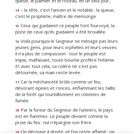
queue, le palmier et le roseau, en un seul jour,
– la tête, c’est l’ancien et le notable ; la queue,
14
c’est le prophète, maître de mensonge.
Ceux qui guidaient ce peuple l’ont fourvoyé, la
15
piste de ceux qu’ils guidaient a été brouillée.
Voilà pourquoi le Seigneur ne ménage pas leurs
16
jeunes gens, pour leurs orphelins et leurs veuves
il n’a plus de compassion : tout le peuple est
impie, malfaisant, toute bouche profère l’infamie.
Et avec tout cela, sa colère ne s’est pas
détournée, sa main reste levée.
Car la méchanceté brûle comme un feu,
17
dévorant épines et ronces, enflammant les taillis
de la forêt qui tourbillonnent en colonnes de
fumée.
Par la fureur du Seigneur de l’univers, le pays
18
est en flammes. Le peuple devient comme la
proie du feu : nul n’épargne son frère.
On découpe à droite, et l’on reste affamé ; on
19