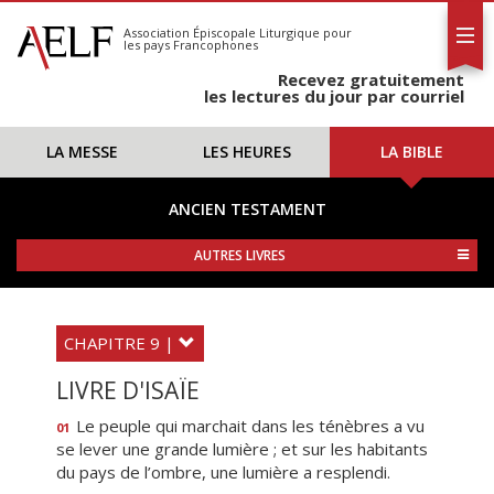
L'AELF
S'abonner
Association Épiscopale Liturgique
pour
les pays Francophones
Calendrier
Recevez gratuitement
Contact
les lectures du jour par courriel
LA MESSE
LES HEURES
LA BIBLE
ANCIEN TESTAMENT
AUTRES LIVRES
CHAPITRE 9 |
LIVRE D'ISAÏE
Le peuple qui marchait dans les ténèbres a vu
01
se lever une grande lumière ; et sur les habitants
du pays de l’ombre, une lumière a resplendi.