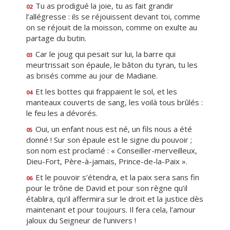
Tu as prodigué la joie, tu as fait grandir
02
l’allégresse : ils se réjouissent devant toi, comme
on se réjouit de la moisson, comme on exulte au
partage du butin.
Car le joug qui pesait sur lui, la barre qui
03
meurtrissait son épaule, le bâton du tyran, tu les
as brisés comme au jour de Madiane.
Et les bottes qui frappaient le sol, et les
04
manteaux couverts de sang, les voilà tous brûlés :
le feu les a dévorés.
Oui, un enfant nous est né, un fils nous a été
05
donné ! Sur son épaule est le signe du pouvoir ;
son nom est proclamé : « Conseiller-merveilleux,
Dieu-Fort, Père-à-jamais, Prince-de-la-Paix ».
Et le pouvoir s’étendra, et la paix sera sans fin
06
pour le trône de David et pour son règne qu’il
établira, qu’il affermira sur le droit et la justice dès
maintenant et pour toujours. Il fera cela, l’amour
jaloux du Seigneur de l’univers !