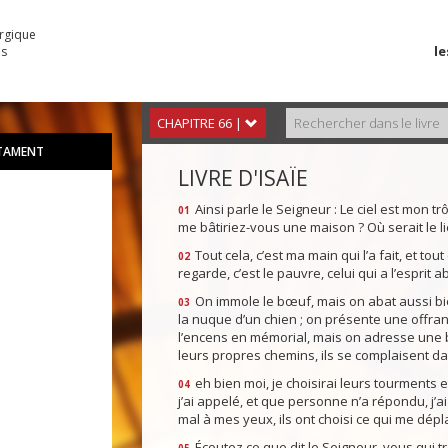
urgique
le
es
CHAPITRE 66 |
STAMENT
LIVRE D'ISAÏE
Ainsi parle le Seigneur : Le ciel est mon t
01
me bâtiriez-vous une maison ? Où serait le l
Tout cela, c’est ma main qui l’a fait, et tou
02
regarde, c’est le pauvre, celui qui a l’esprit 
On immole le bœuf, mais on abat aussi bie
03
la nuque d’un chien ; on présente une offran
l’encens en mémorial, mais on adresse une bé
leurs propres chemins, ils se complaisent da
eh bien moi, je choisirai leurs tourments e
04
j’ai appelé, et que personne n’a répondu, j’ai 
mal à mes yeux, ils ont choisi ce qui me dépla
Écoutez ce que dit le Seigneur, vous qui t