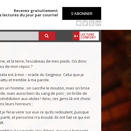
Recevez gratuitement
S'ABONNER
s lectures du jour par courriel
API
LECTURE
A+
CONFORT
rône, et la terre, l’escabeau de mes pieds. Où donc
ieu de mon repos ?
t cela est à moi – oracle du Seigneur. Celui que je
abattu et tremble à ma parole.
n un homme ; on sacrifie le mouton, mais on brise
de, mais aussi bien du sang de porc ; on brûle de
nédiction aux idoles ! Ainsi, ces gens-là ont choisi
ns leurs horreurs ;
t je ferai venir sur eux ce qu’ils redoutent, puisque
parlé, et personne n’a écouté. Ils ont fait ce qui est
ît.
remblez à sa parole. Vos frères, qui vous haïssent