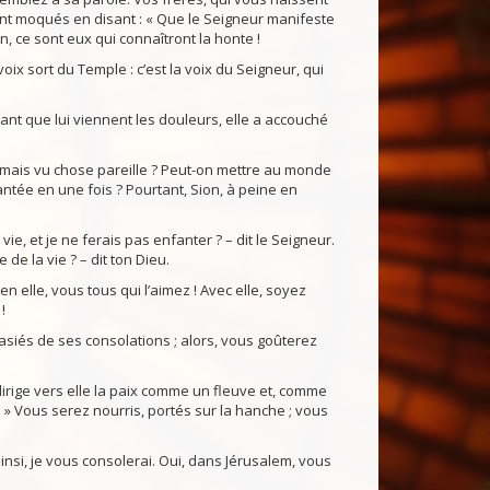
nt moqués en disant : « Que le Seigneur manifeste
en, ce sont eux qui connaîtront la honte !
voix sort du Temple : c’est la voix du Seigneur, qui
vant que lui viennent les douleurs, elle a accouché
jamais vu chose pareille ? Peut-on mettre au monde
antée en une fois ? Pourtant, Sion, à peine en
vie, et je ne ferais pas enfanter ? – dit le Seigneur.
de la vie ? – dit ton Dieu.
 elle, vous tous qui l’aimez ! Avec elle, soyez
!
sasiés de ses consolations ; alors, vous goûterez
 dirige vers elle la paix comme un fleuve et, comme
. » Vous serez nourris, portés sur la hanche ; vous
si, je vous consolerai. Oui, dans Jérusalem, vous