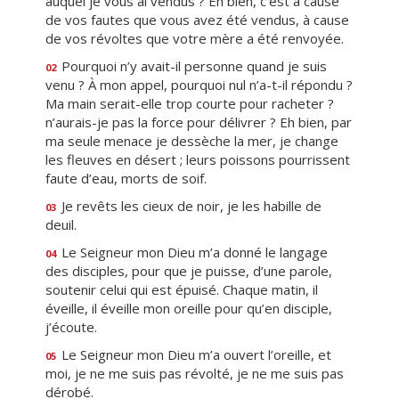
auquel je vous ai vendus ? Eh bien, c’est à cause
de vos fautes que vous avez été vendus, à cause
de vos révoltes que votre mère a été renvoyée.
Pourquoi n’y avait-il personne quand je suis
02
venu ? À mon appel, pourquoi nul n’a-t-il répondu ?
Ma main serait-elle trop courte pour racheter ?
n’aurais-je pas la force pour délivrer ? Eh bien, par
ma seule menace je dessèche la mer, je change
les fleuves en désert ; leurs poissons pourrissent
faute d’eau, morts de soif.
Je revêts les cieux de noir, je les habille de
03
deuil.
Le Seigneur mon Dieu m’a donné le langage
04
des disciples, pour que je puisse, d’une parole,
soutenir celui qui est épuisé. Chaque matin, il
éveille, il éveille mon oreille pour qu’en disciple,
j’écoute.
Le Seigneur mon Dieu m’a ouvert l’oreille, et
05
moi, je ne me suis pas révolté, je ne me suis pas
dérobé.