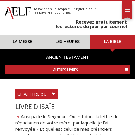
L'AELF
S'abonner
Association Épiscopale Liturgique
pour
les pays Francophones
Calendrier
Recevez gratuitement
Contact
les lectures du jour par courriel
LA MESSE
LES HEURES
LA BIBLE
ANCIEN TESTAMENT
AUTRES LIVRES
CHAPITRE 50 |
LIVRE D'ISAÏE
Ainsi parle le Seigneur : Où est donc la lettre de
01
répudiation de votre mère, par laquelle je l’ai
renvoyée ? Et quel est celui de mes créanciers