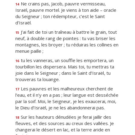
Ne crains pas, Jacob, pauvre vermisseau,
14
Israël, pauvre mortel. Je viens à ton aide – oracle
du Seigneur ; ton rédempteur, c’est le Saint
d’Israël.
J’ai fait de toi un traîneau à battre le grain, tout
15
neuf, à double rang de pointes : tu vas briser les
montagnes, les broyer ; tu réduiras les collines en
menue paille ;
tu les vanneras, un souffle les emportera, un
16
tourbillon les dispersera. Mais toi, tu mettras ta
joie dans le Seigneur ; dans le Saint d’Israël, tu
trouveras ta louange.
Les pauvres et les malheureux cherchent de
17
l’eau, et il n’y en a pas ; leur langue est desséchée
par la soif. Moi, le Seigneur, je les exaucerai, moi,
le Dieu d’Israël, je ne les abandonnerai pas.
Sur les hauteurs dénudées je ferai jaillir des
18
fleuves, et des sources au creux des vallées. Je
changerai le désert en lac, et la terre aride en