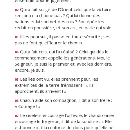
ensemble pour le jugement.
Qui a fait surgir de l’Orient celui que la victoire
02
rencontre à chaque pas ? Qui lui donne des
nations et lui soumet des rois ? Son épée les
réduit en poussière, et son arc, en paille qui vole.
Il les poursuit, il passe en toute sécurité ; ses
03
pas ne font qu’effleurer le chemin.
Qui a fait cela, qui l’a réalisé ? Celui qui dès le
04
commencement appelle les générations. Moi, le
Seigneur, Je suis le premier et, avec les derniers,
encore, Je suis.
Les îles ont vu, elles prennent peur, les
05
extrémités de la terre frémissent : « Ils
approchent, ils arrivent ! »
Chacun aide son compagnon, il dit à son frère :
06
« Courage ! »
Le ciseleur encourage l’orfèvre, le chaudronnier
07
encourage le forgeron; il dit de la soudure : « Elle
est bonne », il la renforce de clous pour qu’elle ne