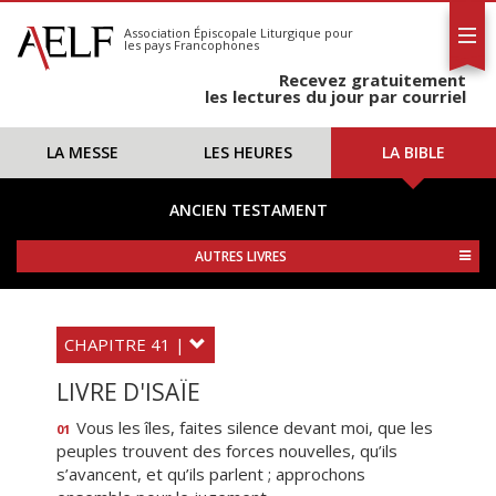
L'AELF
S'abonner
Association Épiscopale Liturgique
pour
les pays Francophones
Calendrier
Recevez gratuitement
Contact
les lectures du jour par courriel
LA MESSE
LES HEURES
LA BIBLE
ANCIEN TESTAMENT
AUTRES LIVRES
CHAPITRE 41 |
LIVRE D'ISAÏE
Vous les îles, faites silence devant moi, que les
01
peuples trouvent des forces nouvelles, qu’ils
s’avancent, et qu’ils parlent ; approchons