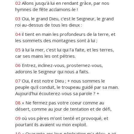
02
Allons jusqu'à lui en rendant grâce, par nos
hymnes de fête acclamons-le !
03
Oui, le grand Dieu, c'est le Seigneur, le grand
roi au-dessus de tous les dieux :
04
il tient en main les profondeurs de la terre, et
les sommets des montagnes sont à lui ;
05
à lui la mer, c'est lui qui l'a faite, et les terres,
car ses mains les ont pétries.
06
Entrez, inclinez-vous, prosternez-vous,
adorons le Seigneur qui nous a faits.
07
Oui, il est notre Dieu ; + nous sommes le
peuple qu'il conduit, le troupeau guidé par sa main.
Aujourd'hui écouterez-vous sa parole ? +
08
« Ne fermez pas votre coeur comme au
désert, comme au jour de tentation et de défi,
09
où vos pères m'ont tenté et provoqué, et
pourtant ils avaient vu mon exploit.
10
« Quarante ans leur génération m'a déçu, + et