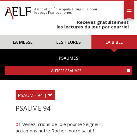
L'AELF
S'abonner
Association Épiscopale Liturgique
pour
les pays Francophones
Calendrier
Recevez gratuitement
Contact
les lectures du jour par courriel
LA MESSE
LES HEURES
LA BIBLE
PSAUMES
AUTRES PSAUMES
PSAUME 94 |
PSAUME 94
01
Venez, crions de joie pour le Seigneur,
acclamons notre Rocher, notre salut !