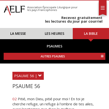
L'AELF
S'abonner
Association Épiscopale Liturgique
pour
les pays Francophones
Calendrier
Recevez gratuitement
Contact
les lectures du jour par courriel
LA MESSE
LES HEURES
LA BIBLE
PSAUMES
AUTRES PSAUMES
PSAUME 56 |
PSAUME 56
02
Pitié, mon Dieu, pitié pour moi ! En toi je
cherche refuge, un refuge à l'ombre de tes ailes,