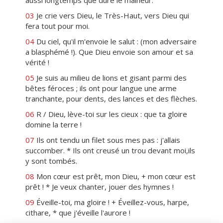
aussi longtemps que dure le malheur.
03
Je crie vers Dieu, le Très-Haut, vers Dieu qui
fera tout pour moi.
04
Du ciel, qu'il m'envoie le salut : (mon adversaire
a blasphémé !). Que Dieu envoie son amour et sa
vérité !
05
Je suis au milieu de lions et gisant parmi des
bêtes féroces ; ils ont pour langue une arme
tranchante, pour dents, des lances et des flèches.
06
R / Dieu, lève-toi sur les cieux : que ta gloire
domine la terre !
07
Ils ont tendu un filet sous mes pas : j'allais
succomber. * Ils ont creusé un trou devant moi,ils
y sont tombés.
08
Mon cœur est prêt, mon Dieu, + mon cœur est
prêt ! * Je veux chanter, jouer des hymnes !
09
Éveille-toi, ma gloire ! + Éveillez-vous, harpe,
cithare, * que j'éveille l'aurore !