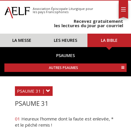
L'AELF
S'abonner
Association Épiscopale Liturgique
pour
les pays Francophones
Calendrier
Recevez gratuitement
Contact
les lectures du jour par courriel
LA MESSE
LES HEURES
LA BIBLE
PSAUMES
AUTRES PSAUMES
PSAUME 31 |
PSAUME 31
01
Heureux l'homme dont la faute est enlevée, *
et le péché remis !