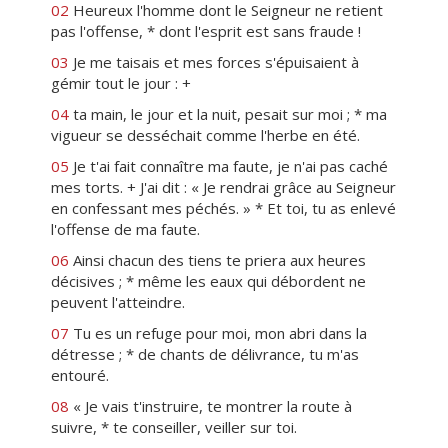
02
Heureux l'homme dont le Seigneur ne retient
pas l'offense, * dont l'esprit est sans fraude !
03
Je me taisais et mes forces s'épuisaient à
gémir tout le jour : +
04
ta main, le jour et la nuit, pesait sur moi ; * ma
vigueur se desséchait comme l'herbe en été.
05
Je t'ai fait connaître ma faute, je n'ai pas caché
mes torts. + J'ai dit : « Je rendrai grâce au Seigneur
en confessant mes péchés. » * Et toi, tu as enlevé
l'offense de ma faute.
06
Ainsi chacun des tiens te priera aux heures
décisives ; * même les eaux qui débordent ne
peuvent l'atteindre.
07
Tu es un refuge pour moi, mon abri dans la
détresse ; * de chants de délivrance, tu m'as
entouré.
08
« Je vais t'instruire, te montrer la route à
suivre, * te conseiller, veiller sur toi.