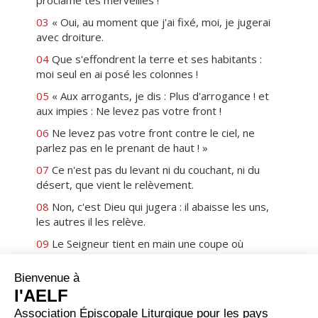
proclame tes merveilles !
03
« Oui, au moment que j'ai fixé, moi, je jugerai
avec droiture.
04
Que s'effondrent la terre et ses habitants :
moi seul en ai posé les colonnes !
05
« Aux arrogants, je dis : Plus d'arrogance ! et
aux impies : Ne levez pas votre front !
06
Ne levez pas votre front contre le ciel, ne
parlez pas en le prenant de haut ! »
07
Ce n'est pas du levant ni du couchant, ni du
désert, que vient le relèvement.
08
Non, c'est Dieu qui jugera : il abaisse les uns,
les autres il les relève.
09
Le Seigneur tient en main une coupe où
fermente un vin capiteux ; il le verse, et tous les
impies de la terre le boiront jusqu'à la lie.
10
Et moi, j'annoncerai toujours dans mes hymnes
au Dieu de Jacob : +