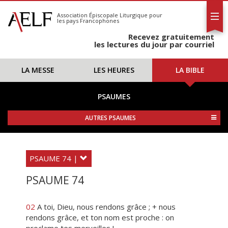
L'AELF
S'abonner
Association Épiscopale Liturgique
pour
les pays Francophones
Calendrier
Recevez gratuitement
Contact
les lectures du jour par courriel
LA MESSE
LES HEURES
LA BIBLE
PSAUMES
AUTRES PSAUMES
PSAUME 74 |
PSAUME 74
02
A toi, Dieu, nous rendons grâce ; + nous
rendons grâce, et ton nom est proche : on