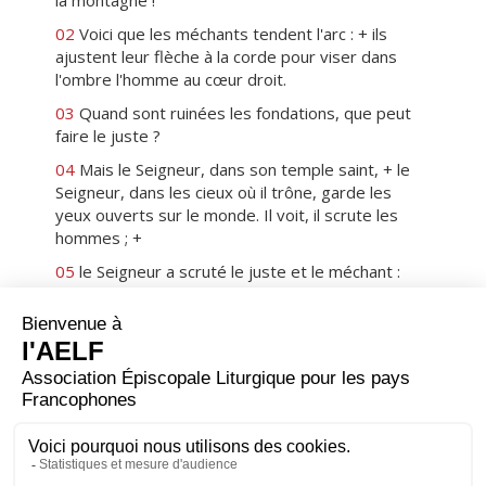
la montagne !
02
Voici que les méchants tendent l'arc : + ils
ajustent leur flèche à la corde pour viser dans
l'ombre l'homme au cœur droit.
03
Quand sont ruinées les fondations, que peut
faire le juste ?
04
Mais le Seigneur, dans son temple saint, + le
Seigneur, dans les cieux où il trône, garde les
yeux ouverts sur le monde. Il voit, il scrute les
hommes ; +
05
le Seigneur a scruté le juste et le méchant :
l'ami de la violence, il le hait.
06
Il fera pleuvoir ses fléaux sur les méchants, +
feu et soufre et vent de tempête ; c'est la coupe
qu'ils auront en partage.
07
Vraiment, le Seigneur est juste ; + il aime toute
justice : les hommes droits le verront face à face.