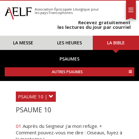
L'AELF
S'abonner
Association Épiscopale Liturgique
pour
les pays Francophones
Calendrier
Recevez gratuitement
Contact
les lectures du jour par courriel
LA MESSE
LES HEURES
LA BIBLE
PSAUMES
AUTRES PSAUMES
PSAUME 10 |
PSAUME 10
01
Auprès du Seigneur j'ai mon refuge. +
Comment pouvez-vous me dire : Oiseaux, fuyez à