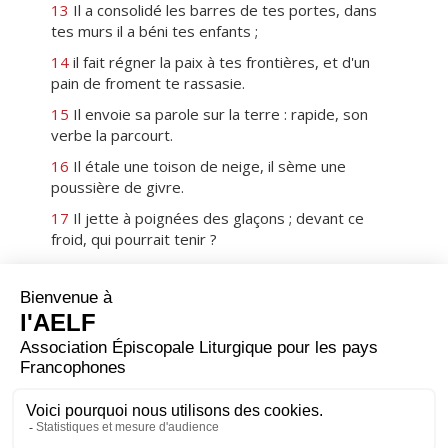
13
Il a consolidé les barres de tes portes, dans
tes murs il a béni tes enfants ;
14
il fait régner la paix à tes frontières, et d'un
pain de froment te rassasie.
15
Il envoie sa parole sur la terre : rapide, son
verbe la parcourt.
16
Il étale une toison de neige, il sème une
poussière de givre.
17
Il jette à poignées des glaçons ; devant ce
froid, qui pourrait tenir ?
18
Il envoie sa parole : survient le dégel ; il répand
son souffle : les eaux coulent.
19
Il révèle sa parole à Jacob, ses volontés et ses
lois à Israël.
20
Pas un peuple qu'il ait ainsi traité ; nul autre n'a
connu ses volontés. Alléluia !