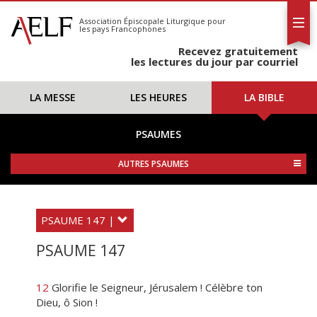
L'AELF
S'abonner
Association Épiscopale Liturgique
pour
les pays Francophones
Calendrier
Recevez gratuitement
Contact
les lectures du jour par courriel
LA MESSE
LES HEURES
LA BIBLE
PSAUMES
AUTRES PSAUMES
PSAUME 147 |
PSAUME 147
12
Glorifie le Seigneur, Jérusalem ! Célèbre ton
Dieu, ô Sion !