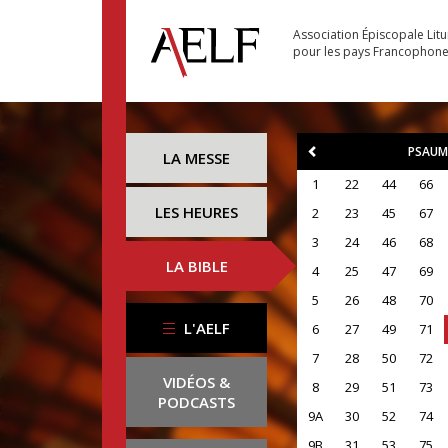
Association Épiscopale Lit
pour les pays Francophon
PSAUM
LA MESSE
1
22
44
66
LES HEURES
2
23
45
67
3
24
46
68
LA BIBLE
4
25
47
69
5
26
48
70
L'AELF
6
27
49
71
7
28
50
72
VIDÉOS &
8
29
51
73
PODCASTS
9A
30
52
74
9B
31
53
75