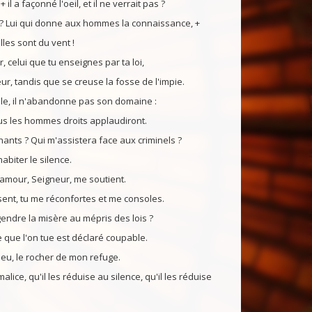
+ il a façonné l'oeil, et il ne verrait pas ?
s ? Lui qui donne aux hommes la connaissance, +
les sont du vent !
celui que tu enseignes par ta loi,
r, tandis que se creuse la fosse de l'impie.
le, il n'abandonne pas son domaine :
ous les hommes droits applaudiront.
nts ? Qui m'assistera face aux criminels ?
abiter le silence.
 amour, Seigneur, me soutient.
nt, tu me réconfortes et me consoles.
gendre la misère au mépris des lois ?
te que l'on tue est déclaré coupable.
ieu, le rocher de mon refuge.
alice, qu'il les réduise au silence, qu'il les réduise