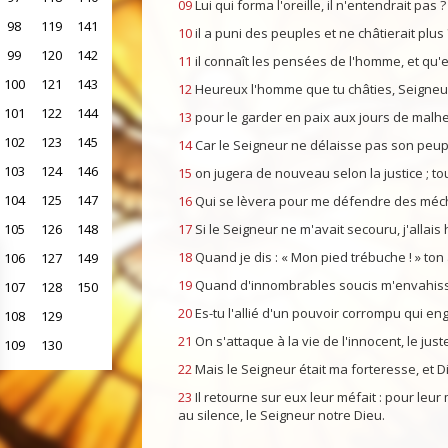
09
Lui qui forma l'oreille, il n'entendrait pas ? 
98
119
141
10
il a puni des peuples et ne châtierait plu
99
120
142
11
il connaît les pensées de l'homme, et qu'el
100
121
143
12
Heureux l'homme que tu châties, Seigneur, 
101
122
144
13
pour le garder en paix aux jours de malheu
102
123
145
14
Car le Seigneur ne délaisse pas son peup
103
124
146
15
on jugera de nouveau selon la justice ; t
104
125
147
16
Qui se lèvera pour me défendre des mécha
105
126
148
17
Si le Seigneur ne m'avait secouru, j'allais h
18
Quand je dis : « Mon pied trébuche ! » ton
106
127
149
19
Quand d'innombrables soucis m'envahisse
107
128
150
20
Es-tu l'allié d'un pouvoir corrompu qui en
108
129
21
On s'attaque à la vie de l'innocent, le jus
109
130
22
Mais le Seigneur était ma forteresse, et D
23
Il retourne sur eux leur méfait : pour leur m
au silence, le Seigneur notre Dieu.