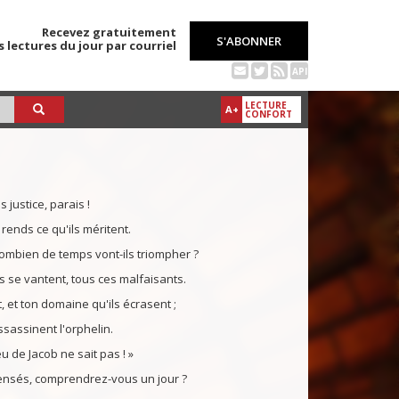
Recevez gratuitement
S'ABONNER
s lectures du jour par courriel
API
LECTURE
A+
CONFORT
s justice, parais !
 rends ce qu'ils méritent.
ombien de temps vont-ils triompher ?
ils se vantent, tous ces malfaisants.
, et ton domaine qu'ils écrasent ;
ssassinent l'orphelin.
eu de Jacob ne sait pas ! »
sensés, comprendrez-vous un jour ?