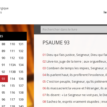
urgique
le
es
ES
PSAUME 93
88
110
131
89
111
132
01
Dieu qui fais justice, Seigneur, Dieu qui fai
90
112
133
02
Lève-toi, juge de la terre ; aux orgueilleux,
91
113A
134
03
Combien de temps les impies, Seigneur, c
92
113B
135
04
Ils parlent haut, ils profèrent l'insolence, 
93
114
136
05
C'est ton peuple, Seigneur, qu'ils piétinent
94
115
137
06
ils massacrent la veuve et l'étranger, ils a
95
116
138
07
Ils disent : « Le Seigneur ne voit pas, le Di
96
117
139
08
Sachez-le, esprits vraiment stupides ; in
97
118
140