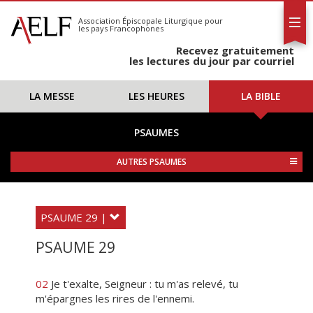
L'AELF
S'abonner
Association Épiscopale Liturgique
pour
les pays Francophones
Calendrier
Recevez gratuitement
Contact
les lectures du jour par courriel
LA MESSE
LES HEURES
LA BIBLE
PSAUMES
AUTRES PSAUMES
PSAUME 29 |
PSAUME 29
02
Je t'exalte, Seigneur : tu m'as relevé, tu
m'épargnes les rires de l'ennemi.