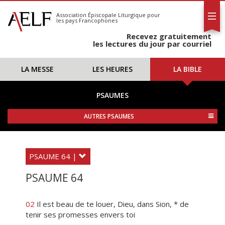
L'AELF
S'abonner
Association Épiscopale Liturgique
pour
les pays Francophones
Calendrier
Recevez gratuitement
Contact
les lectures du jour par courriel
LA MESSE
LES HEURES
LA BIBLE
PSAUMES
AUTRES PSAUMES
PSAUME 64 |
PSAUME 64
02
Il est beau de te louer, Dieu, dans Sion, * de
tenir ses promesses envers toi