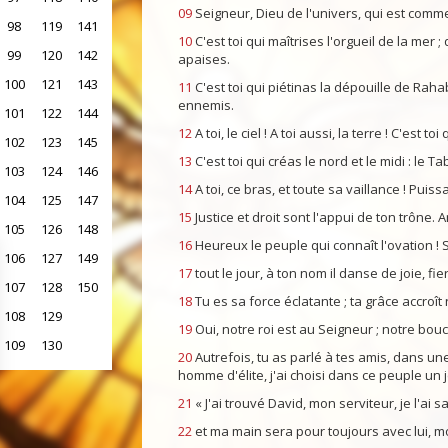
09
Seigneur, Dieu de l'univers, qui est comme
98
119
141
10
C'est toi qui maîtrises l'orgueil de la mer ;
99
120
142
apaises.
100
121
143
11
C'est toi qui piétinas la dépouille de Rahab
ennemis.
101
122
144
12
A toi, le ciel ! A toi aussi, la terre ! C'est 
102
123
145
13
C'est toi qui créas le nord et le midi : le T
103
124
146
14
A toi, ce bras, et toute sa vaillance ! Puiss
104
125
147
15
Justice et droit sont l'appui de ton trône. 
105
126
148
16
Heureux le peuple qui connaît l'ovation ! S
106
127
149
17
tout le jour, à ton nom il danse de joie, fie
107
128
150
18
Tu es sa force éclatante ; ta grâce accroît 
108
129
19
Oui, notre roi est au Seigneur ; notre boucl
109
130
20
Autrefois, tu as parlé à tes amis, dans une 
homme d'élite, j'ai choisi dans ce peuple u
21
« J'ai trouvé David, mon serviteur, je l'ai 
22
et ma main sera pour toujours avec lui, mo