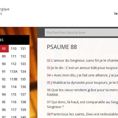
urgique
le
es
ES
PSAUME 88
88
110
131
89
111
132
02
L'amour du Seigneur, sans fin je le chante ;
90
112
133
03
Je le dis : C'est un amour bâti pour toujours
91
113A
134
04
« Avec mon élu, j'ai fait une alliance, j'ai 
92
113B
135
05
J'établirai ta dynastie pour toujours, je te
93
114
136
06
Que les cieux rendent grâce pour ta mervei
94
115
137
fidélité.
95
116
138
07
Qui donc, là-haut, est comparable au Seig
Seigneur ?
96
117
139
08
Parmi tous les saints, Dieu est redoutable,
97
118
140