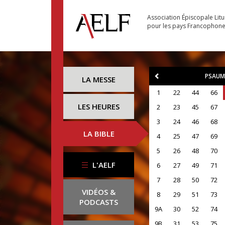
Association Épiscopale Lit
pour les pays Francophon
PSAUM
LA MESSE
1
22
44
66
LES HEURES
2
23
45
67
3
24
46
68
LA BIBLE
4
25
47
69
5
26
48
70
L'AELF
6
27
49
71
7
28
50
72
VIDÉOS &
8
29
51
73
PODCASTS
9A
30
52
74
9B
31
53
75