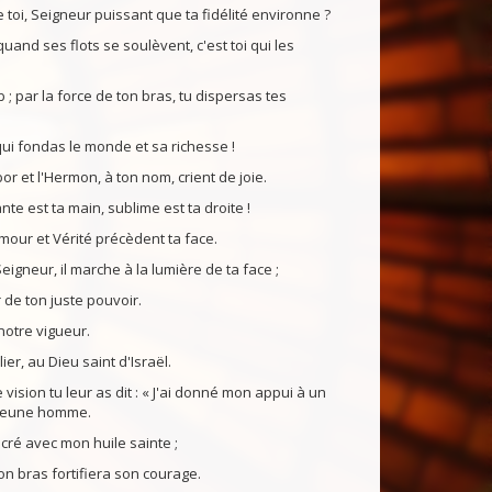
 toi, Seigneur puissant que ta fidélité environne ?
 quand ses flots se soulèvent, c'est toi qui les
 ; par la force de ton bras, tu dispersas tes
toi qui fondas le monde et sa richesse !
abor et l'Hermon, à ton nom, crient de joie.
ante est ta main, sublime est ta droite !
Amour et Vérité précèdent ta face.
eigneur, il marche à la lumière de ta face ;
r de ton juste pouvoir.
notre vigueur.
ier, au Dieu saint d'Israël.
vision tu leur as dit : « J'ai donné mon appui à un
n jeune homme.
sacré avec mon huile sainte ;
n bras fortifiera son courage.