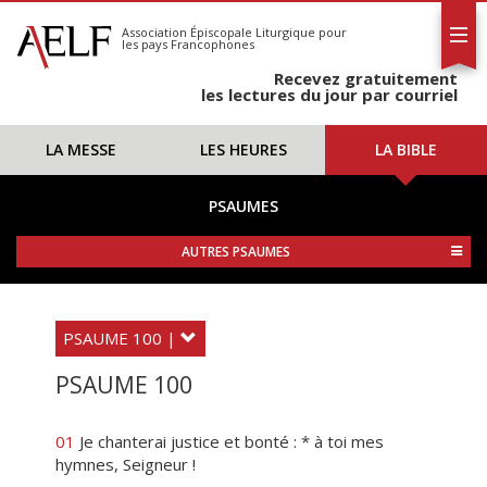
L'AELF
S'abonner
Association Épiscopale Liturgique
pour
les pays Francophones
Calendrier
Recevez gratuitement
Contact
les lectures du jour par courriel
LA MESSE
LES HEURES
LA BIBLE
PSAUMES
AUTRES PSAUMES
PSAUME 100 |
PSAUME 100
01
Je chanterai justice et bonté : * à toi mes
hymnes, Seigneur !