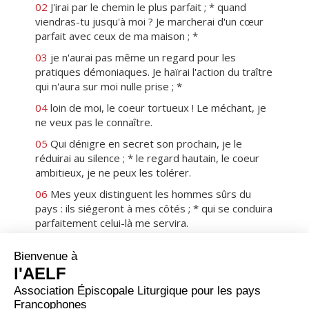
02
J'irai par le chemin le plus parfait ; * quand
viendras-tu jusqu'à moi ? Je marcherai d'un cœur
parfait avec ceux de ma maison ; *
03
je n'aurai pas même un regard pour les
pratiques démoniaques. Je haïrai l'action du traître
qui n'aura sur moi nulle prise ; *
04
loin de moi, le coeur tortueux ! Le méchant, je
ne veux pas le connaître.
05
Qui dénigre en secret son prochain, je le
réduirai au silence ; * le regard hautain, le coeur
ambitieux, je ne peux les tolérer.
06
Mes yeux distinguent les hommes sûrs du
pays : ils siégeront à mes côtés ; * qui se conduira
parfaitement celui-là me servira.
07
Pas de siège, parmi ceux de ma maison, pour
qui se livre à la fraude ; * impossible à qui profère
le mensonge de tenir sous mon regard.
08
Chaque matin, je réduirai au silence tous les