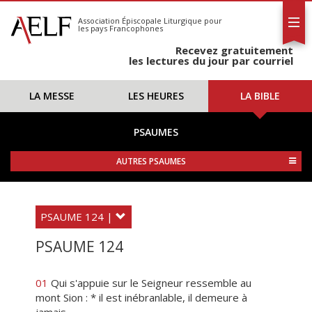
L'AELF
S'abonner
Association Épiscopale Liturgique
pour
les pays Francophones
Calendrier
Recevez gratuitement
Contact
les lectures du jour par courriel
LA MESSE
LES HEURES
LA BIBLE
PSAUMES
AUTRES PSAUMES
PSAUME 124 |
PSAUME 124
01
Qui s'appuie sur le Seigneur ressemble au
mont Sion : * il est inébranlable, il demeure à