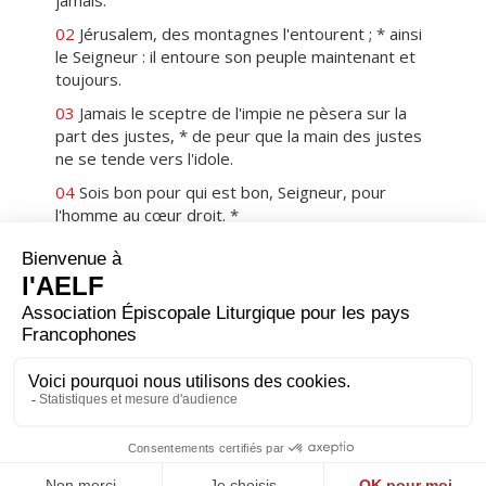
jamais.
02
Jérusalem, des montagnes l'entourent ; * ainsi
le Seigneur : il entoure son peuple maintenant et
toujours.
03
Jamais le sceptre de l'impie ne pèsera sur la
part des justes, * de peur que la main des justes
ne se tende vers l'idole.
04
Sois bon pour qui est bon, Seigneur, pour
l'homme au cœur droit. *
05
Mais ceux qui rusent et qui trahissent, que le
Seigneur les rejette avec les méchants ! Paix sur
Israël !
Premier
Précédent
124
Suivant
Dernier