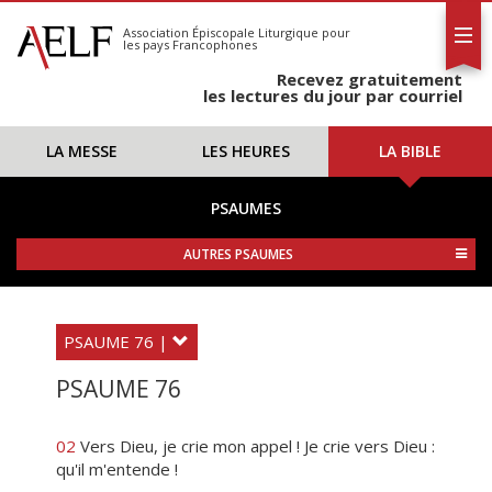
L'AELF
S'abonner
Association Épiscopale Liturgique
pour
les pays Francophones
Calendrier
Recevez gratuitement
Contact
les lectures du jour par courriel
LA MESSE
LES HEURES
LA BIBLE
PSAUMES
AUTRES PSAUMES
PSAUME 76 |
PSAUME 76
02
Vers Dieu, je crie mon appel ! Je crie vers Dieu :
qu'il m'entende !