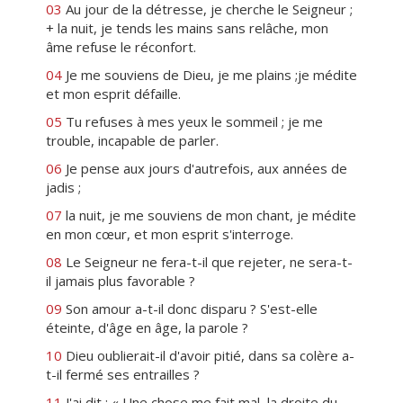
03
Au jour de la détresse, je cherche le Seigneur ;
+ la nuit, je tends les mains sans relâche, mon
âme refuse le réconfort.
04
Je me souviens de Dieu, je me plains ;je médite
et mon esprit défaille.
05
Tu refuses à mes yeux le sommeil ; je me
trouble, incapable de parler.
06
Je pense aux jours d'autrefois, aux années de
jadis ;
07
la nuit, je me souviens de mon chant, je médite
en mon cœur, et mon esprit s'interroge.
08
Le Seigneur ne fera-t-il que rejeter, ne sera-t-
il jamais plus favorable ?
09
Son amour a-t-il donc disparu ? S'est-elle
éteinte, d'âge en âge, la parole ?
10
Dieu oublierait-il d'avoir pitié, dans sa colère a-
t-il fermé ses entrailles ?
11
J'ai dit : « Une chose me fait mal, la droite du