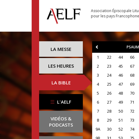
Association Épiscopale Lit
pour les pays Francophon
PSAUM
LA MESSE
1
22
44
66
LES HEURES
2
23
45
67
3
24
46
68
LA BIBLE
4
25
47
69
5
26
48
70
L'AELF
6
27
49
71
7
28
50
72
VIDÉOS &
8
29
51
73
PODCASTS
9A
30
52
74
9B
31
53
75