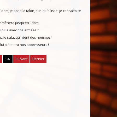
om, je pose le talon, sur la Philistie, je crie victoire
 me mènera jusqu'en Édom,
rs plus avec nos armées ?
, le salut qui vient des hommes !
ui piétinera nos oppresseurs !
107
Suivant
Dernier