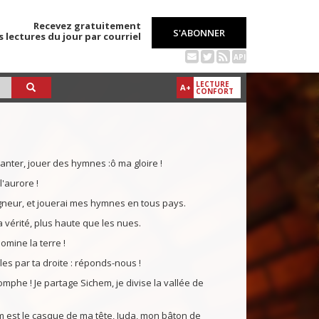
Recevez gratuitement
S'ABONNER
s lectures du jour par courriel
API
LECTURE
A+
CONFORT
anter, jouer des hymnes :ô ma gloire !
l'aurore !
igneur, et jouerai mes hymnes en tous pays.
 vérité, plus haute que les nues.
domine la terre !
es par ta droite : réponds-nous !
iomphe ! Je partage Sichem, je divise la vallée de
 est le casque de ma tête, Juda, mon bâton de