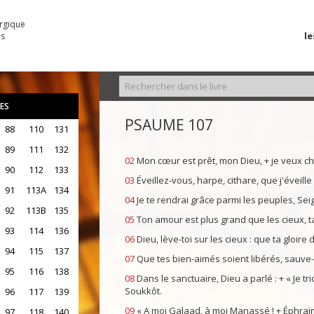
urgique
le
es
ES
PSAUME 107
88
110
131
89
111
132
02
Mon cœur est prêt, mon Dieu, + je veux ch
90
112
133
03
Éveillez-vous, harpe, cithare, que j'éveille 
91
113A
134
04
Je te rendrai grâce parmi les peuples, Se
92
113B
135
05
Ton amour est plus grand que les cieux, ta
93
114
136
06
Dieu, lève-toi sur les cieux : que ta gloire 
94
115
137
07
Que tes bien-aimés soient libérés, sauve-l
95
116
138
08
Dans le sanctuaire, Dieu a parlé : + « Je tr
Soukkôt.
96
117
139
09
« A moi Galaad, à moi Manassé ! + Éphraïm
97
118
140