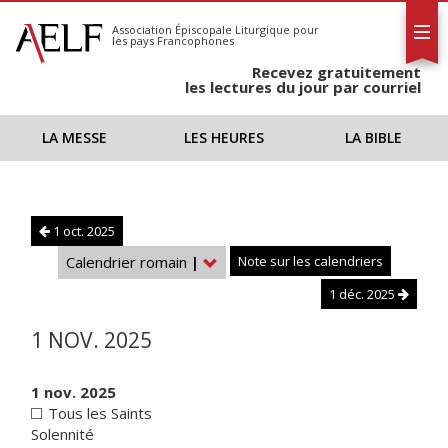
L'AELF
S'abonner
Association Épiscopale Liturgique
pour
les pays Francophones
Calendrier
Recevez gratuitement
Contact
les lectures du jour par courriel
LA MESSE
LES HEURES
LA BIBLE
1 oct. 2025
Calendrier romain
|
Note sur les calendriers
1 déc. 2025
1 NOV. 2025
1 nov. 2025
Tous les Saints
Solennité