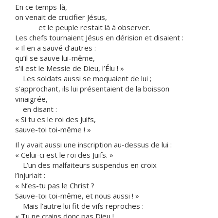
En ce temps-là,
on venait de crucifier Jésus,
et le peuple restait là à observer.
Les chefs tournaient Jésus en dérision et disaient :
« Il en a sauvé d’autres :
qu’il se sauve lui-même,
s’il est le Messie de Dieu, l’Élu ! »
Les soldats aussi se moquaient de lui ;
s’approchant, ils lui présentaient de la boisson
vinaigrée,
en disant :
« Si tu es le roi des Juifs,
sauve-toi toi-même ! »
Il y avait aussi une inscription au-dessus de lui :
« Celui-ci est le roi des Juifs. »
L’un des malfaiteurs suspendus en croix
l’injuriait :
« N’es-tu pas le Christ ?
Sauve-toi toi-même, et nous aussi ! »
Mais l’autre lui fit de vifs reproches :
« Tu ne crains donc pas Dieu !