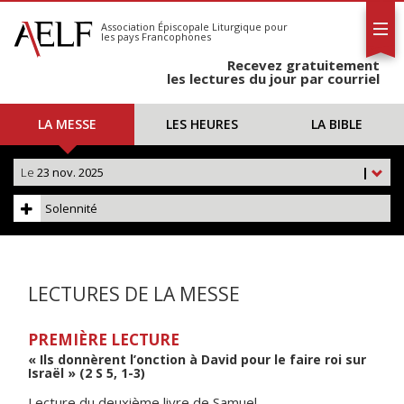
L'AELF
S'abonner
Association Épiscopale Liturgique
pour
les pays Francophones
Calendrier
Recevez gratuitement
Contact
les lectures du jour par courriel
LA MESSE
LES HEURES
LA BIBLE
Le
23 nov. 2025
|
Solennité
LECTURES DE LA MESSE
PREMIÈRE LECTURE
« Ils donnèrent l’onction à David pour le faire roi sur
Israël » (2 S 5, 1-3)
Lecture du deuxième livre de Samuel