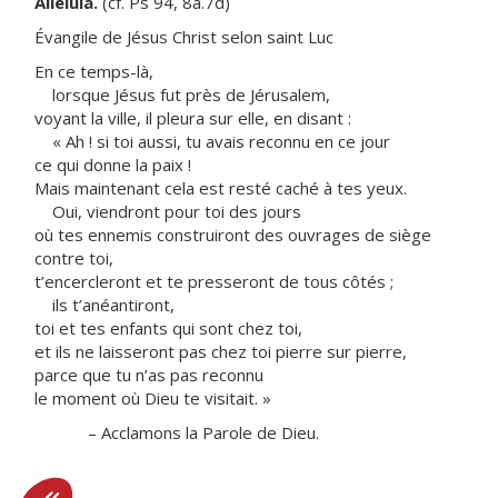
Alléluia.
(cf. Ps 94, 8a.7d)
Évangile de Jésus Christ selon saint Luc
En ce temps-là,
lorsque Jésus fut près de Jérusalem,
voyant la ville, il pleura sur elle, en disant :
« Ah ! si toi aussi, tu avais reconnu en ce jour
ce qui donne la paix !
Mais maintenant cela est resté caché à tes yeux.
Oui, viendront pour toi des jours
où tes ennemis construiront des ouvrages de siège
contre toi,
t’encercleront et te presseront de tous côtés ;
ils t’anéantiront,
toi et tes enfants qui sont chez toi,
et ils ne laisseront pas chez toi pierre sur pierre,
parce que tu n’as pas reconnu
le moment où Dieu te visitait. »
– Acclamons la Parole de Dieu.