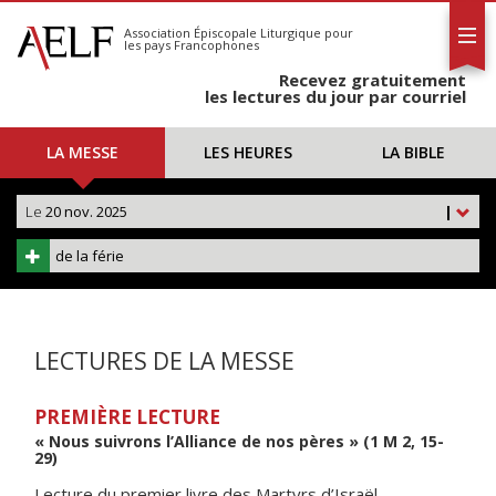
L'AELF
S'abonner
Association Épiscopale Liturgique
pour
les pays Francophones
Calendrier
Recevez gratuitement
Contact
les lectures du jour par courriel
LA MESSE
LES HEURES
LA BIBLE
Le
20 nov. 2025
|
de la férie
LECTURES DE LA MESSE
PREMIÈRE LECTURE
« Nous suivrons l’Alliance de nos pères » (1 M 2, 15-
29)
Lecture du premier livre des Martyrs d’Israël