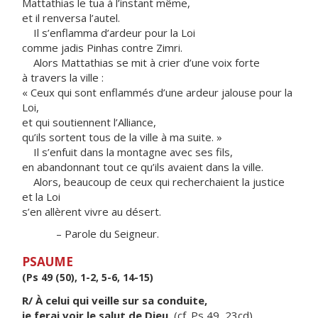
Mattathias le tua à l’instant même,
et il renversa l’autel.
Il s’enflamma d’ardeur pour la Loi
comme jadis Pinhas contre Zimri.
Alors Mattathias se mit à crier d’une voix forte
à travers la ville :
« Ceux qui sont enflammés d’une ardeur jalouse pour la
Loi,
et qui soutiennent l’Alliance,
qu’ils sortent tous de la ville à ma suite. »
Il s’enfuit dans la montagne avec ses fils,
en abandonnant tout ce qu’ils avaient dans la ville.
Alors, beaucoup de ceux qui recherchaient la justice
et la Loi
s’en allèrent vivre au désert.
– Parole du Seigneur.
PSAUME
(Ps 49 (50), 1-2, 5-6, 14-15)
R/ À celui qui veille sur sa conduite,
je ferai voir le salut de Dieu.
(cf. Ps 49, 23cd)