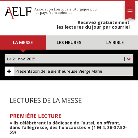
L'AELF
S'abonner
Association Épiscopale Liturgique
pour
les pays Francophones
Calendrier
Recevez gratuitement
Contact
les lectures du jour par courriel
LA MESSE
LES HEURES
LA BIBLE
Le
21 nov. 2025
|
Présentation de la Bienheureuse Vierge Marie
LECTURES DE LA MESSE
PREMIÈRE LECTURE
« Ils célébrèrent la dédicace de l’autel, en offrant,
dans l’allégresse, des holocaustes » (1 M 4, 36-37.52-
59)