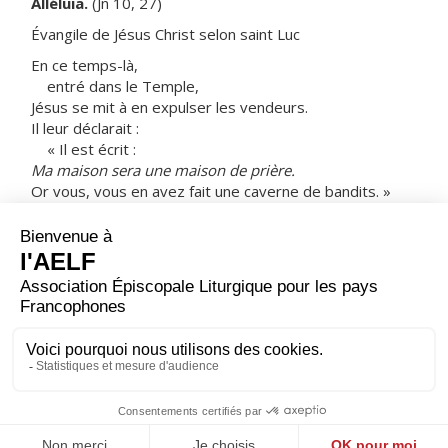
Alléluia.
(Jn 10, 27)
Évangile de Jésus Christ selon saint Luc
En ce temps-là,
entré dans le Temple,
Jésus se mit à en expulser les vendeurs.
Il leur déclarait :
« Il est écrit :
Ma maison sera une maison de prière.
Or vous, vous en avez fait une caverne de bandits. »
Et il était chaque jour dans le Temple pour enseigner.
Les grands prêtres et les scribes, ainsi que les
notables,
cherchaient à le faire mourir,
mais ils ne trouvaient pas ce qu’ils pourraient faire ;
en effet, le peuple tout entier,
suspendu à ses lèvres, l’écoutait.
– Acclamons la Parole de Dieu.