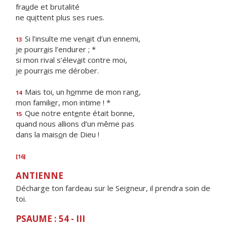
fra
u
de et brutalité
ne qu
i
ttent plus ses rues.
Si l’insulte me ven
a
it d’un ennemi,
13
je pourr
a
is l’endurer ; *
si mon rival s’élev
a
it contre moi,
je pourr
a
is me dérober.
Mais toi, un h
o
mme de mon rang,
14
mon famili
e
r, mon intime ! *
Que notre ent
e
nte était bonne,
15
quand nous allions d’un même pas
dans la mais
o
n de Dieu !
[16]
ANTIENNE
Décharge ton fardeau sur le Seigneur, il prendra soin de
toi.
PSAUME : 54 - III