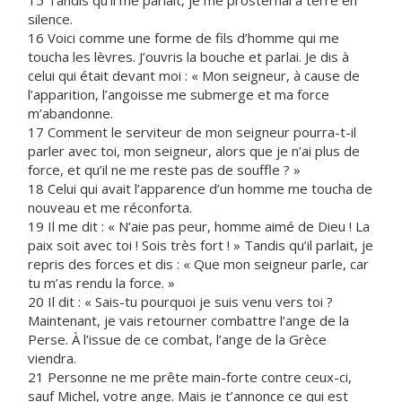
15 Tandis qu’il me parlait, je me prosternai à terre en
silence.
16 Voici comme une forme de fils d’homme qui me
toucha les lèvres. J’ouvris la bouche et parlai. Je dis à
celui qui était devant moi : « Mon seigneur, à cause de
l’apparition, l’angoisse me submerge et ma force
m’abandonne.
17 Comment le serviteur de mon seigneur pourra-t-il
parler avec toi, mon seigneur, alors que je n’ai plus de
force, et qu’il ne me reste pas de souffle ? »
18 Celui qui avait l’apparence d’un homme me toucha de
nouveau et me réconforta.
19 Il me dit : « N’aie pas peur, homme aimé de Dieu ! La
paix soit avec toi ! Sois très fort ! » Tandis qu’il parlait, je
repris des forces et dis : « Que mon seigneur parle, car
tu m’as rendu la force. »
20 Il dit : « Sais-tu pourquoi je suis venu vers toi ?
Maintenant, je vais retourner combattre l’ange de la
Perse. À l’issue de ce combat, l’ange de la Grèce
viendra.
21 Personne ne me prête main-forte contre ceux-ci,
sauf Michel, votre ange. Mais je t’annonce ce qui est