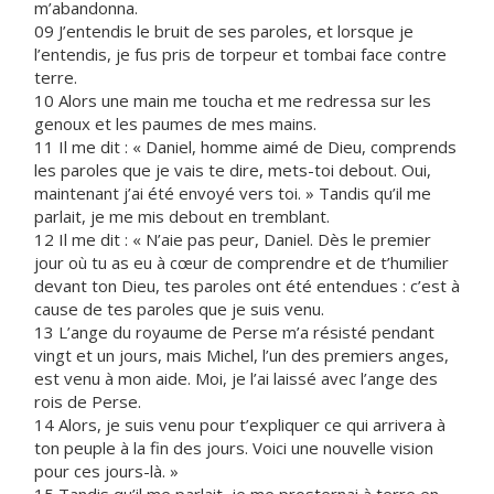
m’abandonna.
09 J’entendis le bruit de ses paroles, et lorsque je
l’entendis, je fus pris de torpeur et tombai face contre
terre.
10 Alors une main me toucha et me redressa sur les
genoux et les paumes de mes mains.
11 Il me dit : « Daniel, homme aimé de Dieu, comprends
les paroles que je vais te dire, mets-toi debout. Oui,
maintenant j’ai été envoyé vers toi. » Tandis qu’il me
parlait, je me mis debout en tremblant.
12 Il me dit : « N’aie pas peur, Daniel. Dès le premier
jour où tu as eu à cœur de comprendre et de t’humilier
devant ton Dieu, tes paroles ont été entendues : c’est à
cause de tes paroles que je suis venu.
13 L’ange du royaume de Perse m’a résisté pendant
vingt et un jours, mais Michel, l’un des premiers anges,
est venu à mon aide. Moi, je l’ai laissé avec l’ange des
rois de Perse.
14 Alors, je suis venu pour t’expliquer ce qui arrivera à
ton peuple à la fin des jours. Voici une nouvelle vision
pour ces jours-là. »