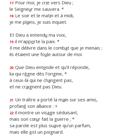
Pour moi, je cr
i
e vers Dieu ;
17
le Seigne
u
r me sauvera. *
Le soir et le mat
i
n et à midi,
18
je me pl
a
ins, je suis inquiet.
Et Dieu a entend
u
ma voix,
il m’app
o
rte la paix. *
19
Il me délivre dans le comb
a
t que je menais ;
ils étaient une fo
u
le autour de moi.
Que Dieu ent
e
nde et qu’il réponde,
20
lui qui r
è
gne dès l’origine, *
à ceux-là qui ne ch
a
ngent pas,
et ne cr
a
ignent pas Dieu.
Un traître a porté la m
a
in sur ses amis,
21
profan
é
son alliance : +
il montre un vis
a
ge séduisant,
22
mais son cœ
u
r fait la guerre ; *
sa parole est plus su
a
ve qu’un parfum,
mais elle
e
st un poignard.