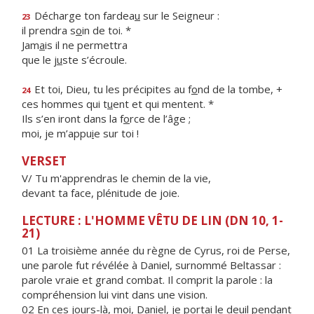
Décharge ton fardea
u
sur le Seigneur :
23
il prendra s
o
in de toi. *
Jam
a
is il ne permettra
que le j
u
ste s’écroule.
Et toi, Dieu, tu les précipites au f
o
nd de la tombe, +
24
ces hommes qui t
u
ent et qui mentent. *
Ils s’en iront dans la f
o
rce de l’âge ;
moi, je m’appu
i
e sur toi !
VERSET
V/ Tu m'apprendras le chemin de la vie,
devant ta face, plénitude de joie.
LECTURE : L'HOMME VÊTU DE LIN (DN 10, 1-
21)
01 La troisième année du règne de Cyrus, roi de Perse,
une parole fut révélée à Daniel, surnommé Beltassar :
parole vraie et grand combat. Il comprit la parole : la
compréhension lui vint dans une vision.
02 En ces jours-là, moi, Daniel, je portai le deuil pendant