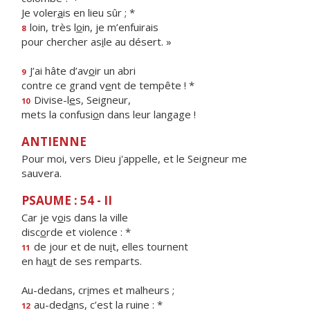
Je voler
a
is en lieu sûr ; *
loin, très l
o
in, je m’enfuirais
8
pour chercher as
i
le au désert. »
J’ai hâte d’av
o
ir un abri
9
contre ce grand v
e
nt de tempête ! *
Divise-l
e
s, Seigneur,
10
mets la confusi
o
n dans leur langage !
ANTIENNE
Pour moi, vers Dieu j'appelle, et le Seigneur me
sauvera.
PSAUME : 54 - II
Car je v
o
is dans la ville
disc
o
rde et violence : *
de jour et de nu
i
t, elles tournent
11
en ha
u
t de ses remparts.
Au-dedans, cr
i
mes et malheurs ;
au-ded
a
ns, c’est la ruine : *
12