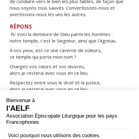
de conduire vers le bien les plus faibles, de façon que
nous soyons tous sauvés. Convertissons-nous et
avertissons-nous les uns les autres.
RÉPONS
R/ Voici la demeure de Dieu parmi les hommes :
notre temple, c'est le Seigneur, ainsi que l'Agneau.
À vos yeux, est-ce une caverne de voleurs,
ce temple qui porte mon nom ?
Changez vos cœurs et vos œuvres,
alors je resterai avec vous en ce lieu.
Respectez entre vous le droit et la justice,
alors je resterai avec vous en ce lieu.
ORAISON
Dieu qui peut mettre au cœur de tes fidèles un unique
désir, donne à ton peuple d'aimer ce que tu
commandes et d'attendre ce que tu promets ; pour
qu'au milieu des changements de ce monde, nos cœurs
s'établissent fermement là où se trouvent les vraies