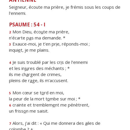
Seigneur, écoute ma prière, je frémis sous les coups de
l'ennemi.
PSAUME : 54 - I
Mon Dieu, éco
u
te ma prière,
2
n’écarte p
a
s ma demande. *
Exauce-moi, je t’en pr
i
e, réponds-moi ;
3
inqui
e
t, je me plains.
Je suis troublé par les cr
i
s de l’ennemi
4
et les inj
u
res des méchants ; *
ils me ch
a
rgent de crimes,
pleins de r
a
ge, ils m’accusent.
Mon cœur se t
o
rd en moi,
5
la peur de la mort t
o
mbe sur moi ; *
crainte et tremblem
e
nt me pénètrent,
6
un friss
o
n me saisit.
Alors, j’ai dit : « Qui me donnera des
a
iles de
7
colombe ? +