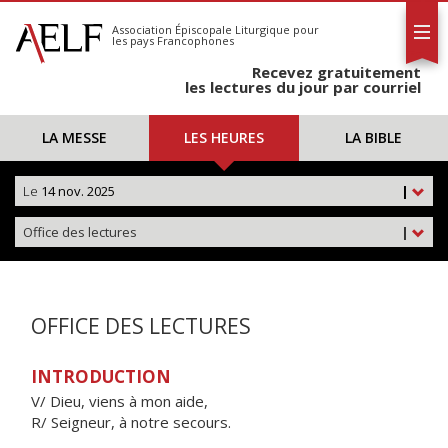
L'AELF
S'abonner
Association Épiscopale Liturgique
pour
les pays Francophones
Calendrier
Recevez gratuitement
Contact
les lectures du jour par courriel
LA MESSE
LES HEURES
LA BIBLE
Le
14 nov. 2025
|
Office des lectures
|
OFFICE DES LECTURES
INTRODUCTION
V/ Dieu, viens à mon aide,
R/ Seigneur, à notre secours.