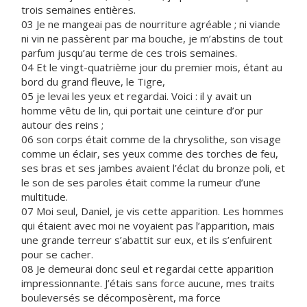
trois semaines entières.
03 Je ne mangeai pas de nourriture agréable ; ni viande
ni vin ne passèrent par ma bouche, je m’abstins de tout
parfum jusqu’au terme de ces trois semaines.
04 Et le vingt-quatrième jour du premier mois, étant au
bord du grand fleuve, le Tigre,
05 je levai les yeux et regardai. Voici : il y avait un
homme vêtu de lin, qui portait une ceinture d’or pur
autour des reins ;
06 son corps était comme de la chrysolithe, son visage
comme un éclair, ses yeux comme des torches de feu,
ses bras et ses jambes avaient l’éclat du bronze poli, et
le son de ses paroles était comme la rumeur d’une
multitude.
07 Moi seul, Daniel, je vis cette apparition. Les hommes
qui étaient avec moi ne voyaient pas l’apparition, mais
une grande terreur s’abattit sur eux, et ils s’enfuirent
pour se cacher.
08 Je demeurai donc seul et regardai cette apparition
impressionnante. J’étais sans force aucune, mes traits
bouleversés se décomposèrent, ma force