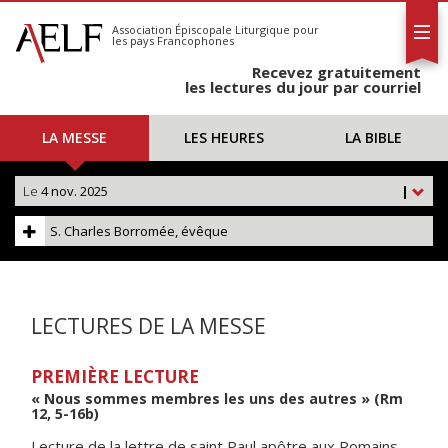
L'AELF
S'abonner
Association Épiscopale Liturgique
pour
les pays Francophones
Calendrier
Recevez gratuitement
Contact
les lectures du jour par courriel
LA MESSE
LES HEURES
LA BIBLE
Le
4 nov. 2025
|
S. Charles Borromée, évêque
LECTURES DE LA MESSE
PREMIÈRE LECTURE
« Nous sommes membres les uns des autres » (Rm
12, 5-16b)
Lecture de la lettre de saint Paul apôtre aux Romains