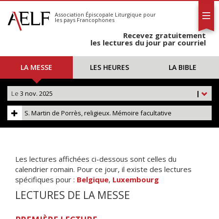
L'AELF
S'abonner
Association Épiscopale Liturgique
pour
les pays Francophones
Calendrier
Recevez gratuitement
Contact
les lectures du jour par courriel
LA MESSE
LES HEURES
LA BIBLE
Le
3 nov. 2025
|
S. Martin de Porrès, religieux. Mémoire facultative
Les lectures affichées ci-dessous sont celles du
calendrier romain. Pour ce jour, il existe des lectures
spécifiques pour :
Belgique
,
Luxembourg
LECTURES DE LA MESSE