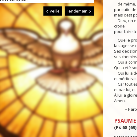
de même, ma
par suite de
veille
lendemain
mais c’est p
Dieu, en ef
croire
pour faire à
Quelle prof
la sagesse e
Ses décisio
ses chemins
Qui a con
Qui a été so
Qui lui a d
et mériterai
Car tout est
et par lui, et
À lui la gloir
Amen.
– Parole 
PSAUME
(Ps 68 (69)