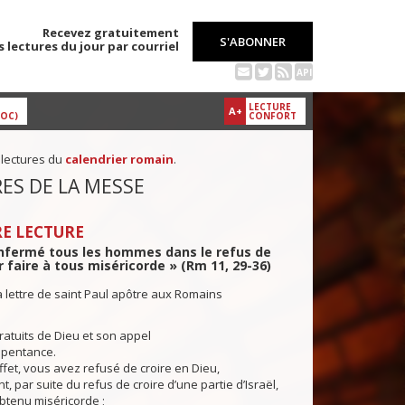
Recevez gratuitement
S'ABONNER
s lectures du jour par courriel
API
LECTURE
A+
DOC)
CONFORT
 lectures du
calendrier romain
.
ES DE LA MESSE
E LECTURE
enfermé tous les hommes dans le refus de
r faire à tous miséricorde » (Rm 11, 29-36)
a lettre de saint Paul apôtre aux Romains
atuits de Dieu et son appel
epentance.
fet, vous avez refusé de croire en Dieu,
, par suite du refus de croire d’une partie d’Israël,
btenu miséricorde ;