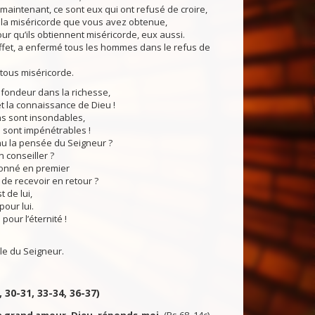
intenant, ce sont eux qui ont refusé de croire,
 la miséricorde que vous avez obtenue,
our qu’ils obtiennent miséricorde, eux aussi.
fet, a enfermé tous les hommes dans le refus de
 tous miséricorde.
ondeur dans la richesse,
t la connaissance de Dieu !
ns sont insondables,
 sont impénétrables !
nu la pensée du Seigneur ?
n conseiller ?
onné en premier
t de recevoir en retour ?
 de lui,
 pour lui.
e pour l’éternité !
du Seigneur.
, 30-31, 33-34, 36-37)