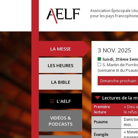
Association Épiscopale Lit
pour les pays Francophon
LA MESSE
3 NOV. 2025
lundi, 31ème Se
S. Martin de Porrès
LES HEURES
(semaine III du Psauti
Dimanche prochain
LA BIBLE
Lectures de la m
L'AELF
Première
« Dieu 
lecture
le refus
VIDÉOS &
Dans to
Psaume
PODCASTS
moi.
« N’invi
Évangile
pauvres