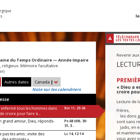
urgique
le
es
TÉLÉCHARGER
LES TEXTES (.
Revenir aux
maine du Temps Ordinaire — Année Impaire
LECTUR
, religieux. Mémoire facultative
er)
PREMIÈR
Autres dates
Canada
|
« Dieu a 
Note sur les calendriers
croire pou
esse
Lecture de l
a enfermé tous les hommes dans
Rm 11, 29-36
Frères,
 de croire pour faire à...
les dons gr
n grand amour, Dieu, réponds-
Ps 68 (69), 30-
sont sans r
31, 3...
Jadis, en ef
et maintenant
te pas tes amis ; invite des
Lc 14, 12-14
vous avez o
, des estropiés »