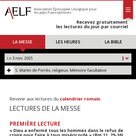
L'AELF
S'abonner
Association Épiscopale Liturgique
pour
les pays Francophones
Calendrier
Recevez gratuitement
Contact
les lectures du jour par courriel
LA MESSE
LES HEURES
LA BIBLE
Le
3 nov. 2025
|
S. Martin de Porrès, religieux. Mémoire facultative
Revenir aux lectures du
calendrier romain
.
LECTURES DE LA MESSE
PREMIÈRE LECTURE
« Dieu a enfermé tous les hommes dans le refus de
croire pour faire à tous miséricorde » (Rm 11, 29-36)