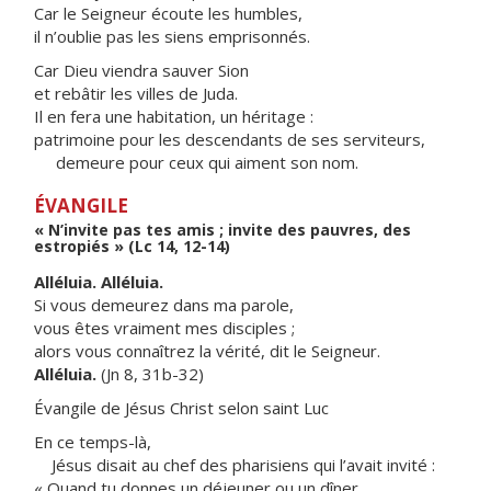
Car le Seigneur écoute les humbles,
il n’oublie pas les siens emprisonnés.
Car Dieu viendra sauver Sion
et rebâtir les villes de Juda.
Il en fera une habitation, un héritage :
patrimoine pour les descendants de ses serviteurs,
demeure pour ceux qui aiment son nom.
ÉVANGILE
« N’invite pas tes amis ; invite des pauvres, des
estropiés » (Lc 14, 12-14)
Alléluia. Alléluia.
Si vous demeurez dans ma parole,
vous êtes vraiment mes disciples ;
alors vous connaîtrez la vérité, dit le Seigneur.
Alléluia.
(Jn 8, 31b-32)
Évangile de Jésus Christ selon saint Luc
En ce temps-là,
Jésus disait au chef des pharisiens qui l’avait invité :
« Quand tu donnes un déjeuner ou un dîner,