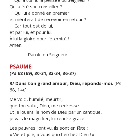
Qui a connu la pensée du Seigneur ?
Qui a été son conseiller ?
Qui lui a donné en premier
et mériterait de recevoir en retour ?
Car tout est de lui,
et par lui, et pour lui.
À lui la gloire pour l’éternité !
Amen.
– Parole du Seigneur.
PSAUME
(Ps 68 (69), 30-31, 33-34, 36-37)
R/ Dans ton grand amour, Dieu, réponds-moi.
(Ps
68, 14c)
Me voici, humilié, meurtri,
que ton salut, Dieu, me redresse.
Et je louerai le nom de Dieu par un cantique,
je vais le magnifier, lui rendre grâce.
Les pauvres l’ont vu, ils sont en fête :
« Vie et joie, à vous qui cherchez Dieu ! »