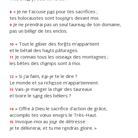
« Je ne t'accuse p
a
s pour tes sacrifices ;
8
tes holocaustes sont toujo
u
rs devant moi.
Je ne prendrai pas un seul taurea
u
de ton domaine,
9
pas un béli
e
r de tes enclos.
« Tout le gibier des for
ê
ts m'appartient
10
et le bétail des ha
u
ts pâturages.
Je connais tous les oisea
u
x des montagnes ;
11
les bêtes des ch
a
mps sont à moi.
« Si j'ai faim, ir
a
i-je te le dire ?
12
Le monde et sa rich
e
sse m'appartiennent.
Vais-je manger la ch
a
ir des taureaux
13
et boire le s
a
ng des béliers ?
« Offre à Dieu le sacrif
ce d'action de grâce,
14
accomplis tes vœux env
e
rs le Très-Haut.
Invoque-moi au jo
u
r de détresse :
15
je te délivrerai, et tu me r
e
ndras gloire. »