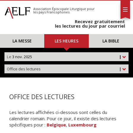
L'AELF
S'abonner
Association Épiscopale Liturgique
pour
les pays Francophones
Calendrier
Recevez gratuitement
Contact
les lectures du jour par courriel
LA MESSE
LES HEURES
LA BIBLE
Le
3 nov. 2025
|
Office des lectures
|
OFFICE DES LECTURES
Les lectures affichées ci-dessous sont celles du
calendrier romain. Pour ce jour, il existe des lectures
spécifiques pour :
Belgique
,
Luxembourg