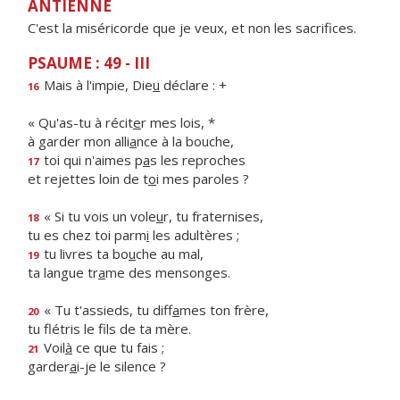
ANTIENNE
C'est la miséricorde que je veux, et non les sacrifices.
PSAUME : 49 - III
Mais à l'impie, Die
u
déclare : +
16
« Qu'as-tu à récit
e
r mes lois, *
à garder mon alli
a
nce à la bouche,
toi qui n'aimes p
a
s les reproches
17
et rejettes loin de t
o
i mes paroles ?
« Si tu vois un vole
u
r, tu fraternises,
18
tu es chez toi parm
i
les adultères ;
tu livres ta bo
u
che au mal,
19
ta langue tr
a
me des mensonges.
« Tu t'assieds, tu diff
a
mes ton frère,
20
tu flétris le f
ls de ta mère.
Voil
à
ce que tu fais ;
21
garder
a
i-je le silence ?