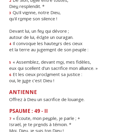
De Sion, b
e
lle entre toutes,
2
Die
u
resplendit. *
Qu'il vi
e
nne, notre Dieu,
3
qu'il r
o
mpe son silence !
Devant lui, un fe
u
qui dévore ;
autour de lui, écl
a
te un ouragan.
Il convoque les haute
u
rs des cieux
4
et la terre au jugem
e
nt de son peuple :
« Assemblez, devant m
o
i, mes fidèles,
5
eux qui scellent d'un sacrif
ce mon alliance. »
Et les cieux procl
a
ment sa justice :
6
oui, le j
u
ge c'est Dieu !
ANTIENNE
Offrez à Dieu un sacrifice de louange.
PSAUME : 49 - II
« Écoute, mon pe
u
ple, je parle ; +
7
Israël, je te pr
e
nds à témoin. *
Moi, Die
u
, je suis ton Dieu !