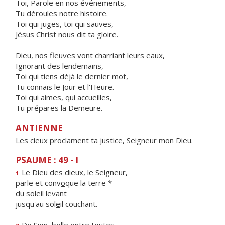
Toi, Parole en nos événements,
Tu déroules notre histoire.
Toi qui juges, toi qui sauves,
Jésus Christ nous dit ta gloire.
Dieu, nos fleuves vont charriant leurs eaux,
Ignorant des lendemains,
Toi qui tiens déjà le dernier mot,
Tu connais le Jour et l'Heure.
Toi qui aimes, qui accueilles,
Tu prépares la Demeure.
ANTIENNE
Les cieux proclament ta justice, Seigneur mon Dieu.
PSAUME : 49 - I
Le Dieu des die
u
x, le Seigneur,
1
parle et conv
o
que la terre *
du sol
e
il levant
jusqu'au sol
e
il couchant.