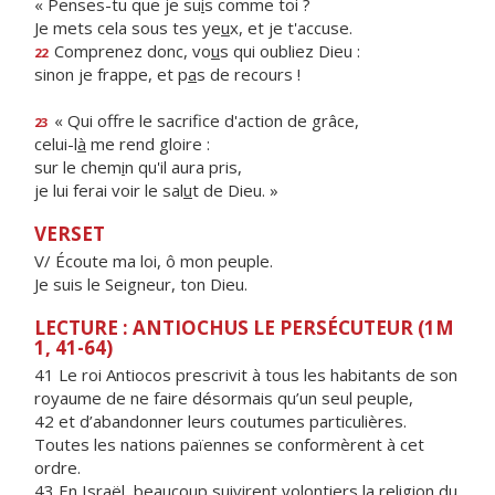
« Penses-tu que je su
i
s comme toi ?
Je mets cela sous tes ye
u
x, et je t'accuse.
Comprenez donc, vo
u
s qui oubliez Dieu :
22
sinon je frappe, et p
a
s de recours !
« Qui offre le sacrif
ce d'action de grâce,
23
celui-l
à
me rend gloire :
sur le chem
i
n qu'il aura pris,
je lui ferai voir le sal
u
t de Dieu. »
VERSET
V/ Écoute ma loi, ô mon peuple.
Je suis le Seigneur, ton Dieu.
LECTURE : ANTIOCHUS LE PERSÉCUTEUR (1M
1, 41-64)
41 Le roi Antiocos prescrivit à tous les habitants de son
royaume de ne faire désormais qu’un seul peuple,
42 et d’abandonner leurs coutumes particulières.
Toutes les nations païennes se conformèrent à cet
ordre.
43 En Israël, beaucoup suivirent volontiers la religion du