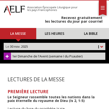
L'AELF
S'abonner
Association Épiscopale Liturgique
pour
les pays Francophones
Calendrier
Recevez gratuitement
Contact
les lectures du jour par courriel
LA MESSE
LES HEURES
LA BIBLE
Le
30 nov. 2025
|
1er Dimanche de l'Avent (semaine I du Psautier)
LECTURES DE LA MESSE
PREMIÈRE LECTURE
Le Seigneur rassemble toutes les nations dans la
paix éternelle du royaume de Dieu (Is 2, 1-5)
Lecture du livre du prophète Isaïe