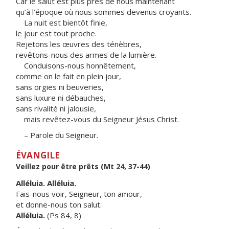
Car le salut est plus près de nous maintenant
qu’à l’époque où nous sommes devenus croyants.
La nuit est bientôt finie,
le jour est tout proche.
Rejetons les œuvres des ténèbres,
revêtons-nous des armes de la lumière.
Conduisons-nous honnêtement,
comme on le fait en plein jour,
sans orgies ni beuveries,
sans luxure ni débauches,
sans rivalité ni jalousie,
mais revêtez-vous du Seigneur Jésus Christ.
– Parole du Seigneur.
ÉVANGILE
Veillez pour être prêts (Mt 24, 37-44)
Alléluia. Alléluia.
Fais-nous voir, Seigneur, ton amour,
et donne-nous ton salut.
Alléluia.
(Ps 84, 8)